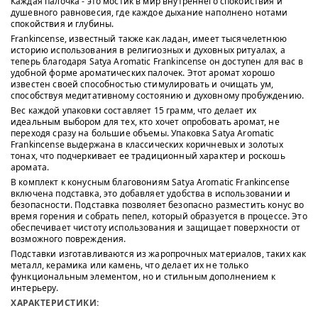
Каждая палочка - это мостик в мир внутреннего спокойствия и
душевного равновесия, где каждое дыхание наполнено нотами
спокойствия и глубины.
Frankincense, известный также как ладан, имеет тысячелетнюю
историю использования в религиозных и духовных ритуалах, а
теперь благодаря Satya Aromatic Frankincense он доступен для вас в
удобной форме ароматических палочек. Этот аромат хорошо
известен своей способностью стимулировать и очищать ум,
способствуя медитативному состоянию и духовному пробуждению.
Вес каждой упаковки составляет 15 грамм, что делает их
идеальным выбором для тех, кто хочет опробовать аромат, не
переходя сразу на большие объемы. Упаковка Satya Aromatic
Frankincense выдержана в классических коричневых и золотых
тонах, что подчеркивает ее традиционный характер и роскошь
аромата.
В комплект к конусным благовониям Satya Aromatic Frankincense
включена подставка, это добавляет удобства в использовании и
безопасности. Подставка позволяет безопасно разместить конус во
время горения и собрать пепел, который образуется в процессе. Это
обеспечивает чистоту использования и защищает поверхности от
возможного повреждения.
Подставки изготавливаются из жаропрочных материалов, таких как
металл, керамика или камень, что делает их не только
функциональным элементом, но и стильным дополнением к
интерьеру.
ХАРАКТЕРИСТИКИ
: