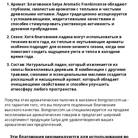
Аромат
: Благовония Satya Aromatic Frankincense обладают
глубоким, смолистым ароматом с теплыми и чистыми
древесными нотками. Ладан традиционно ассоциируется
с успокаивающими, медитативными качествами и
способен стимулировать умственную активность и
духовное пробуждение.
Сезон
: Хотя благовония ладана могут использоваться в
течение всего года, их теплые и окутывающие ароматы
особенно подходят для осенне-зимнего сезона, когда они
помогают создать ощущение уюта и тепла в холодное
время года.
Состав
: Натуральный ладан, который извлекается из
смолы босвеллиевых деревьев. В комбинации с другими
травами, смолами и эссенциальными маслами создается
роскошный и насыщенный аромат, который обладает
очищающими свойствами и способен улучшить
атмосферу любого пространства.
Покупка этих ароматических палочек в магазине bongstar.com.ua -
это гарантия того, что вы получите подлинные благовония
высокого качества. Bongstar.com.ua специализируется на продаже
эксклюзивных ароматических товаров и предлагает широкий
ассортимент продукции Satya для удовлетворения ваших
ароматических предпочтений.
Эти благовония рекомендуются для использования во