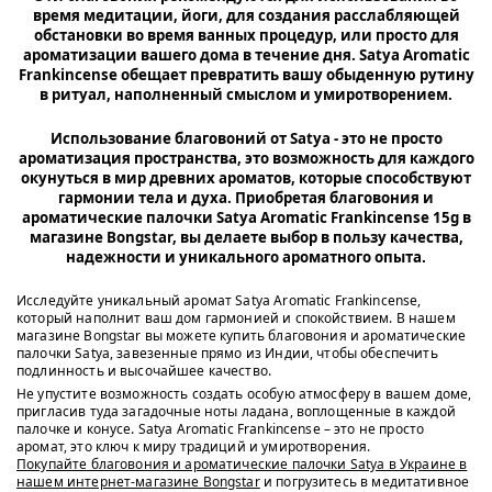
время медитации, йоги, для создания расслабляющей
обстановки во время ванных процедур, или просто для
ароматизации вашего дома в течение дня. Satya Aromatic
Frankincense обещает превратить вашу обыденную рутину
в ритуал, наполненный смыслом и умиротворением.
Использование благовоний от Satya - это не просто
ароматизация пространства, это возможность для каждого
окунуться в мир древних ароматов, которые способствуют
гармонии тела и духа. Приобретая благовония и
ароматические палочки Satya Aromatic Frankincense 15g в
магазине Bongstar, вы делаете выбор в пользу качества,
надежности и уникального ароматного опыта.
Исследуйте уникальный аромат Satya Aromatic Frankincense,
который наполнит ваш дом гармонией и спокойствием. В нашем
магазине Bongstar вы можете купить благовония и ароматические
палочки Satya, завезенные прямо из Индии, чтобы обеспечить
подлинность и высочайшее качество.
Не упустите возможность создать особую атмосферу в вашем доме,
пригласив туда загадочные ноты ладана, воплощенные в каждой
палочке и конусе. Satya Aromatic Frankincense – это не просто
аромат, это ключ к миру традиций и умиротворения.
Покупайте благовония и ароматические палочки Satya в Украине в
нашем интернет-магазине Bongstar
и погрузитесь в медитативное