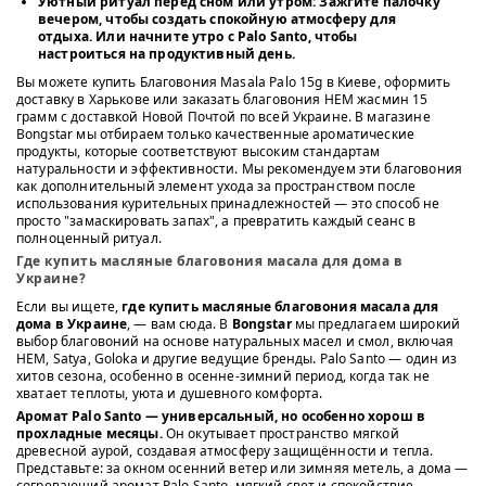
Уютный ритуал перед сном или утром
: Зажгите палочку
вечером, чтобы создать спокойную атмосферу для
отдыха. Или начните утро с Palo Santo, чтобы
настроиться на продуктивный день.
Вы можете купить Благовония Masala Palo 15g в Киеве, оформить
доставку в Харькове или заказать благовония HEM жасмин 15
грамм с доставкой Новой Почтой по всей Украине. В магазине
Bongstar мы отбираем только качественные ароматические
продукты, которые соответствуют высоким стандартам
натуральности и эффективности. Мы рекомендуем эти благовония
как дополнительный элемент ухода за пространством после
использования курительных принадлежностей — это способ не
просто "замаскировать запах", а превратить каждый сеанс в
полноценный ритуал.
Где купить масляные благовония масала для дома в
Украине?
Если вы ищете,
где купить масляные благовония масала для
дома в Украине
, — вам сюда. В
Bongstar
мы предлагаем широкий
выбор благовоний на основе натуральных масел и смол, включая
HEM, Satya, Goloka и другие ведущие бренды. Palo Santo — один из
хитов сезона, особенно в осенне-зимний период, когда так не
хватает теплоты, уюта и душевного комфорта.
Аромат Palo Santo — универсальный, но особенно хорош в
прохладные месяцы.
Он окутывает пространство мягкой
древесной аурой, создавая атмосферу защищённости и тепла.
Представьте: за окном осенний ветер или зимняя метель, а дома —
согревающий аромат Palo Santo, мягкий свет и спокойствие.