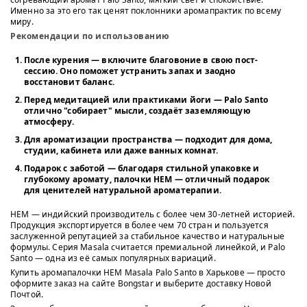
Именно за это его так ценят поклонники аромапрактик по всему
миру.
Рекомендации по использованию
После курения
— включите благовоние в свою пост-
сессию. Оно поможет устранить запах и заодно
восстановит баланс.
Перед медитацией или практиками йоги
— Palo Santo
отлично "собирает" мысли, создаёт заземляющую
атмосферу.
Для ароматизации пространства
— подходит для дома,
студии, кабинета или даже ванных комнат.
Подарок с заботой
— благодаря стильной упаковке и
глубокому аромату, палочки HEM — отличный подарок
для ценителей натуральной ароматерапии.
HEM — индийский производитель с более чем 30-летней историей.
Продукция экспортируется в более чем 70 стран и пользуется
заслуженной репутацией за стабильное качество и натуральные
формулы. Серия Masala считается премиальной линейкой, и Palo
Santo — одна из её самых популярных вариаций.
Купить аромапалочки HEM Masala Palo Santo в Харькове — просто
оформите заказ на сайте Bongstar и выберите доставку Новой
Почтой.