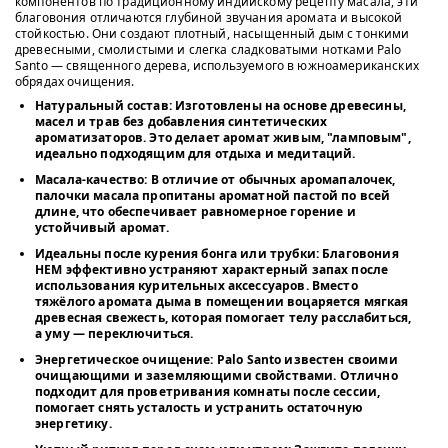
компонентов по традиционному индийскому рецепту масала, эти
благовония отличаются глубиной звучания аромата и высокой
стойкостью. Они создают плотный, насыщенный дым с тонкими
древесными, смолистыми и слегка сладковатыми нотками Palo
Santo — священного дерева, используемого в южноамериканских
обрядах очищения.
Натуральный состав
: Изготовлены на основе древесины,
масел и трав без добавления синтетических
ароматизаторов. Это делает аромат живым, "ламповым",
идеально подходящим для отдыха и медитаций.
Масала-качество
: В отличие от обычных аромапалочек,
палочки масала пропитаны ароматной пастой по всей
длине, что обеспечивает равномерное горение и
устойчивый аромат.
Идеальны после курения бонга или трубки
: Благовония
HEM эффективно устраняют характерный запах после
использования курительных аксессуаров. Вместо
тяжёлого аромата дыма в помещении воцаряется мягкая
древесная свежесть, которая помогает телу расслабиться,
а уму — переключиться.
Энергетическое очищение
: Palo Santo известен своими
очищающими и заземляющими свойствами. Отлично
подходит для проветривания комнаты после сессии,
помогает снять усталость и устранить остаточную
энергетику.