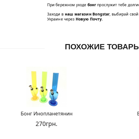
При бережном уходе
бонг
прослужит тебе долги
Заходи в
наш магазин Bongstar
, выбирай свой
Украине через
Новую Почту
.
ПОХОЖИЕ ТОВАР
нопланетянин
Бонг Мариванна
70грн.
600грн.