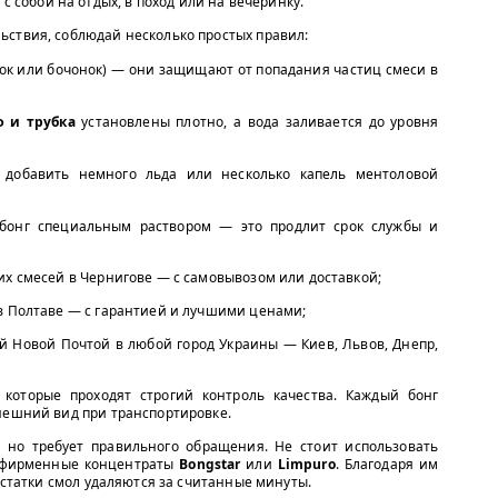
с собой на отдых, в поход или на вечеринку.
ьствия, соблюдай несколько простых правил:
ок или бочонок) — они защищают от попадания частиц смеси в
 и трубка
установлены плотно, а вода заливается до уровня
 добавить немного льда или несколько капель ментоловой
бонг специальным раствором — это продлит срок службы и
их смесей в Чернигове — с самовывозом или доставкой;
в Полтаве — с гарантией и лучшими ценами;
ой Новой Почтой в любой город Украины — Киев, Львов, Днепр,
которые проходят строгий контроль качества. Каждый бонг
нешний вид при транспортировке.
 но требует правильного обращения. Не стоит использовать
— фирменные концентраты
Bongstar
или
Limpuro
. Благодаря им
 остатки смол удаляются за считанные минуты.