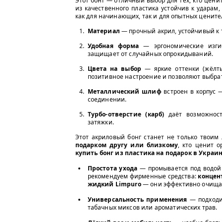
Этот бонг — отличный выбор для тех, кто цени
из качественного пластика устойчив к ударам,
как для начинающих, так и для опытных цените
Материал
— прочный акрил, устойчивый к
Удобная форма
— эргономические изгиб
защищает от случайных опрокидываний.
Цвета на выбор
— яркие оттенки (жёлты
позитивное настроение и позволяют выбрат
Металлический шлиф
встроен в корпус 
соединении.
Турбо-отверстие (карб)
даёт возможност
затяжки.
Этот акриловый бонг станет не только твоим
подарком другу или близкому
, кто ценит 
купить бонг из пластика на подарок в Украи
Простота ухода
— промывается под водой 
рекомендуем фирменные средства:
концен
жидкий Limpuro
— они эффективно очищаю
Универсальность применения
— подходи
табачных миксов или ароматических трав.