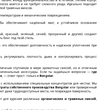
т баланс между функциональностью и эстетикой. Лёгкий корпус
 легко моется и не требует сложного ухода. Идеально подходит
лей травяных миксов.
 температурам и механическим повреждениям.
ы обеспечивают надёжный хват, а устойчивое основание
й, красный, зелёный, синий, прозрачный и другие) создают
ь бонг под твой стиль.
— это обеспечивает долговечность и надёжное уплотнение при
ь регулировать плотность дыма и контролировать процесс
 личным спутником в мире ароматных смесей, но и отличным
оригинальные аксессуары. Если ты задаёшься вопросом —
где
не
, — ответ прост: только в
Bongstar
.
с использованием специальных концентратов для чистки. Мы
траты собственного производства Bongstar
или проверенный
т даже труднодоступные места, не повреждая поверхность.
т для курения различных
органических и травяных смесей
,