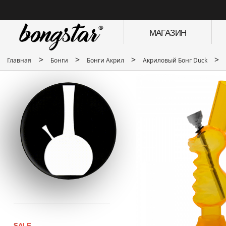
МАГАЗИН
>
>
>
>
Главная
Бонги
Бонги Акрил
Акриловый Бонг Duck
SALE