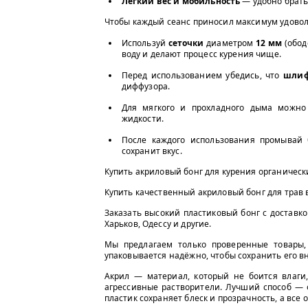
Лёгкий вес и мобильность
— удобно брать 
Чтобы каждый сеанс приносил максимум удовол
Используй
сеточки
диаметром
12 мм
(обод
воду и делают процесс курения чище.
Перед использованием убедись, что
шлиф
диффузора.
Для мягкого и прохладного дыма можно
жидкости.
После каждого использования промывай 
сохранит вкус.
Купить акриловый бонг для курения органическ
Купить качественный акриловый бонг для трав 
Заказать высокий пластиковый бонг с доставк
Харьков, Одессу и другие.
Мы предлагаем только проверенные товары, 
упаковывается надёжно, чтобы сохранить его в
Акрил — материал, который не боится влаги,
агрессивные растворители. Лучший способ 
пластик сохраняет блеск и прозрачность, а все