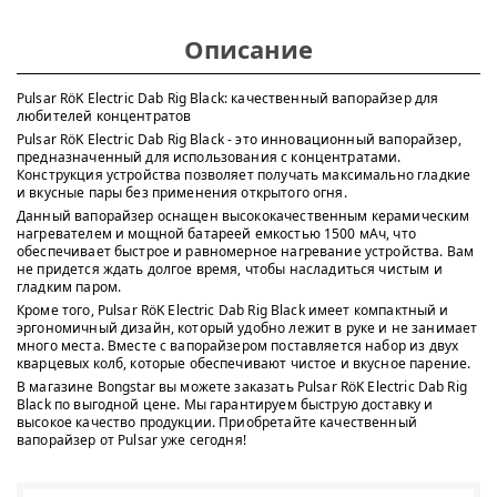
Описание
Pulsar RöK Electric Dab Rig Black: качественный вапорайзер для
любителей концентратов
Pulsar RöK Electric Dab Rig Black - это инновационный вапорайзер,
предназначенный для использования с концентратами.
Конструкция устройства позволяет получать максимально гладкие
и вкусные пары без применения открытого огня.
Данный вапорайзер оснащен высококачественным керамическим
нагревателем и мощной батареей емкостью 1500 мАч, что
обеспечивает быстрое и равномерное нагревание устройства. Вам
не придется ждать долгое время, чтобы насладиться чистым и
гладким паром.
Кроме того, Pulsar RöK Electric Dab Rig Black имеет компактный и
эргономичный дизайн, который удобно лежит в руке и не занимает
много места. Вместе с вапорайзером поставляется набор из двух
кварцевых колб, которые обеспечивают чистое и вкусное парение.
В магазине Bongstar вы можете заказать Pulsar RöK Electric Dab Rig
Black по выгодной цене. Мы гарантируем быструю доставку и
высокое качество продукции. Приобретайте качественный
вапорайзер от Pulsar уже сегодня!