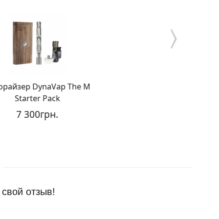
райзер DynaVap The M
Вапорайзер Pulsar
Starter Pack
Limited Edition Mel
7 300грн.
4 200грн.
3 
 свой отзыв!