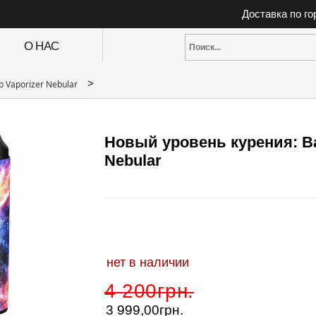
Доставка по г
О НАС
>
b Vaporizer Nebular
Новый уровень курения: Ва
Nebular
нет в наличии
4 200грн.
3 999,00
грн.