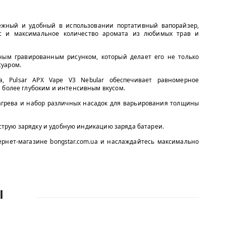
дежный и удобный в использовании портативный вапорайзер,
ус и максимальное количество аромата из любимых трав и
ным гравированным рисунком, который делает его не только
суаром.
, Pulsar APX Vape V3 Nebular обеспечивает равномерное
 более глубоким и интенсивным вкусом.
агрева и набор различных насадок для варьирования толщины
быструю зарядку и удобную индикацию заряда батареи.
тернет-магазине bongstar.com.ua и наслаждайтесь максимально
Ы