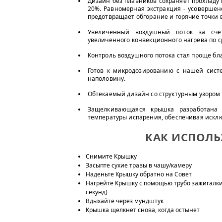
Дизайн без плавников сохраняет прохладу 
20%. Равномерная экстракция - усовершен
предотвращает обгорание и горячие точки 
Увеличенный воздушный поток за сче
увеличенного конвекционного нагрева по 
Контроль воздушного потока стал проще бла
Готов к микродозированию с нашей систе
наполовину.
Обтекаемый дизайн со структурным узором 
Защелкивающаяся крышка разработана т
температуры испарения, обеспечивая искл
КАК ИСПОЛЬ
Снимите Крышку
Засыпте сухие травы в чашу/камеру
Наденьте Крышку обратно на Совет
Нагрейте Крышку с помощью трубо зажигалки
секунд)
Вдыхайте через мундштук
Крышка щелкнет снова, когда остынет