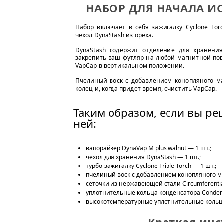
НАБОР ДЛЯ НАЧАЛА И
Набор включает в себя зажигалку Cyclone To
чехол DynaStash из ореха.
DynaStash содержит отделение для хранени
закрепить ваш футляр на любой магнитной по
VapCap в вертикальном положении.
Пчелиный воск с добавлением конопляного м
колец и, когда придет время, очистить VapCap.
Таким образом, если вы ре
ней:
вапорайзер DynaVap M plus walnut — 1 шт.;
чехол для хранения DynaStash — 1 шт.;
турбо-зажигалку Cyclone Triple Torch — 1 шт.;
пчелиный воск с добавлением конопляного м
сеточки из нержавеющей стали Circumferential
уплотнительные кольца конденсатора Condens
высокотемпературные уплотнительные кольца 
Краткая инс