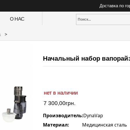
Доставка по г
О НАС
>
k
Начальный набор вапорайз
нет в наличии
7 300,00
грн.
Производитель:
DynaVap
Материал:
Медицинская сталь