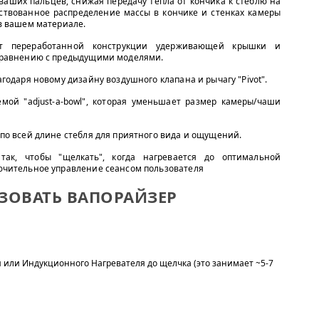
ваших пальцев, снижая передачу тепла от кончика к стеблю на
ствованное распределение массы в кончике и стенках камеры
в вашем материале.
т переработанной конструкции удерживающей крышки и
сравнению с предыдущими моделями.
годаря новому дизайну воздушного клапана и рычагу "Pivot".
мой "adjust-a-bowl", которая уменьшает размер камеры/чаши
по всей длине стебля для приятного вида и ощущений.
ак, чтобы "щелкать", когда нагревается до оптимальной
ючительное управление сеансом пользователя
ЗОВАТЬ ВАПОРАЙЗЕР
 или Индукционного Нагревателя до щелчка (это занимает ~5-7