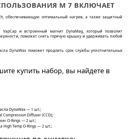
СПОЛЬЗОВАНИЯ M 7 ВКЛЮЧАЕТ
rch, обеспечивающую оптимальный нагрев, а также защитный
я VapCap и встроенный магнит DynaMag, который позволит
верхности, поможет снять горячую крышку и удерживать любой
асла DynaWax поможет продлить срок службы уплотнительных
шите купить набор, вы найдете в
асла DynaWax — 1 шт.;
 Compression Diffuser (CCD);
er O-Rings — 2 шт.;
High Temp O-Rings — 2 шт.;
трукция по очистке: