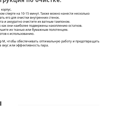
 корпус.
ом спирте на 10-15 минут. Также можно нанести несколько
ать его для очистки внутренних стенок.
та и аккуратно очистите их ватным тампоном.
ак как они наиболее подвержены накоплению остатков.
сушите их тканью или бумажным полотенцем.
готов к использованию.
p M, чтобы обеспечивать оптимальную работу и предотвращать
а вкус или эффективность пара.
Ы