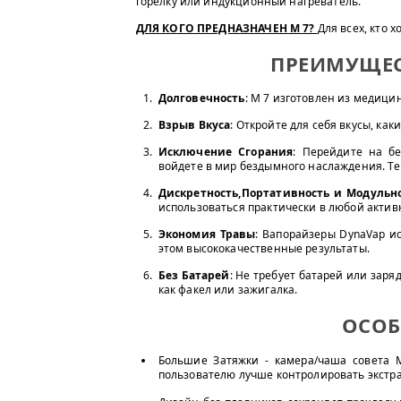
горелку или индукционный нагреватель.
ДЛЯ КОГО ПРЕДНАЗНАЧЕН M 7?
Для всех, кто 
ПРЕИМУЩЕС
Долговечность
: M 7 изготовлен из медици
Взрыв Вкуса
: Откройте для себя вкусы, ка
Исключение Сгорания
: Перейдите на б
войдете в мир бездымного наслаждения. Те
Дискретность,Портативность и Модульн
использоваться практически в любой актив
Экономия Травы
: Вапорайзеры DynaVap и
этом высококачественные результаты.
Без Батарей
: Не требует батарей или заряд
как факел или зажигалка.
ОСОБ
Большие Затяжки - камера/чаша совета 
пользователю лучше контролировать экстра