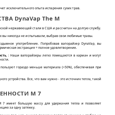
хочет исключительного опыта испарения сухих трав.
ТВА DynaVap The M
нской нержавеющей стали в США и рассчитан на долгую службу.
ких вы никогда не испытывали, выбрав свои любимые травы.
ездымное употребление. Попробовав вапорайзер DynaVap, вы
рмическая экстракция = полное удовлетворение.
ость
, : Наши вапорайзеры легко помещаются в карман и могут
ности.
спользуют гораздо меньше материала (>50%), обеспечивая при
ного устройства. Все, что вам нужно - это источник тепла, такой
ЕННОСТИ M 7
M 7 имеет большую массу для удержания тепла и позволяет
кцию за одну затяжку.