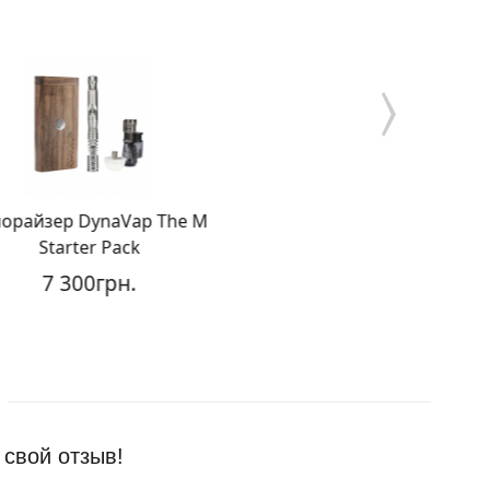
айзер DynaVap The M
Вапорайзер Pulsar
Starter Pack
Limited Edition Mel
7 300грн.
4 200грн.
3 
 свой отзыв!