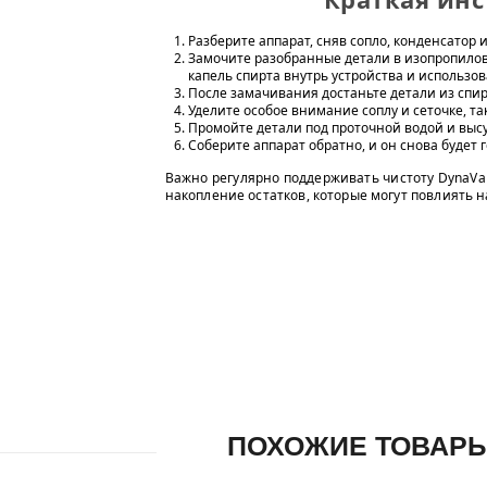
Разберите аппарат, сняв сопло, конденсатор и
Замочите разобранные детали в изопропилов
капель спирта внутрь устройства и использов
После замачивания достаньте детали из спир
Уделите особое внимание соплу и сеточке, т
Промойте детали под проточной водой и вы
Соберите аппарат обратно, и он снова будет 
Важно регулярно поддерживать чистоту DynaVa
накопление остатков, которые могут повлиять н
ПОХОЖИЕ ТОВАР