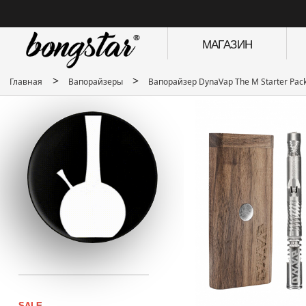
МАГАЗИН
>
>
Главная
Вапорайзеры
Вапорайзер DynaVap The M Starter Pac
SALE