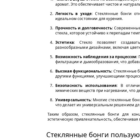
аромат. Это обеспечивает чистое и натурал
Легкость в уходе
: Стеклянные бонги от
идеальном состоянии для курения.
Прочность и долговечность
: Современные
стекла, которое устойчиво к перепадам тем
Эстетика
: Стекло позволяет создава
разнообразными дизайнами, включая цветн
Возможность наблюдения за процессом
:
фильтрации и дымообразования, что добавл
Высокая функциональность
: Стеклянные 
другими функциями, улучшающими процесс
Безопасность использования
: В отличи
химических веществ при нагревании, что д
Универсальность
: Многие стеклянные бонг
что делает их универсальным решением дл
Таким образом, стеклянные бонги для кон
эстетическую привлекательность, обеспечивая
Стеклянные бонги пользую