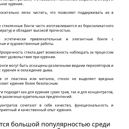
ьное курение.
носительно легко чистить, что позволяет поддерживать их в
 стеклянные бонги часто изготавливаются из боросиликатного
ператур и обладает высокой прочностью.
ть эстетически привлекательные и элегантные бонги с
ые и художественные работы.
 Прозрачность стекла дает возможность наблюдать за процессом
яет удовольствия при курении.
бонги могут быть оснащены различными видами перколяторов и
 курения и охлаждение дыма.
е от пластика или металла, стекло не выделяет вредных
елает курение более безопасным.
и подходят как для курения сухих трав, так и для концентратов,
я различных курительных предпочтений.
центратов сочетают в себе качество, функциональность и
 приятный и качественный опыт курения.
тся большой популярностью среди