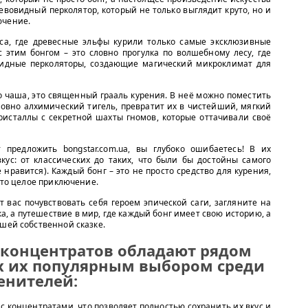
 древовидный перколятор, который не только выглядит круто, но и
ючение.
са, где древесные эльфы курили только самые эксклюзивные
с этим бонгом – это словно прогулка по волшебному лесу, где
овидные перколяторы, создающие магический микроклимат для
то чаша, это священный грааль курения. В неё можно поместить
ловно алхимический тигель, превратит их в чистейший, мягкий
 кристаллы с секретной шахты гномов, которые оттачивали своё
 предложить bongstar.com.ua, вы глубоко ошибаетесь! В их
ус: от классических до таких, что были бы достойны самого
 нравится). Каждый бонг – это не просто средство для курения,
 это целое приключение.
т вас почувствовать себя героем эпической саги, загляните на
пка, а путешествие в мир, где каждый бонг имеет свою историю, а
ашей собственной сказке.
 концентратов обладают рядом
 их популярным выбором среди
енителей:
 с концентратами, что позволяет полностью сохранить их вкус и