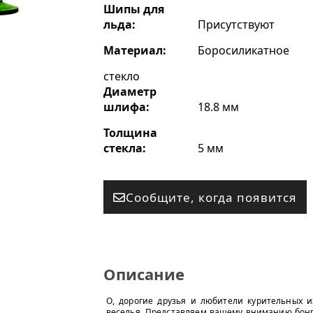
Шипы для
льда:
Присутствуют
Материал:
Боросиликатное
стекло
Диаметр
шлифа:
18.8 мм
Толщина
стекла:
5 мм
Сообщите, когда появится
Описание
О, дорогие друзья и любители курительных и
веселья. Представляем вашему вниманию бонг,