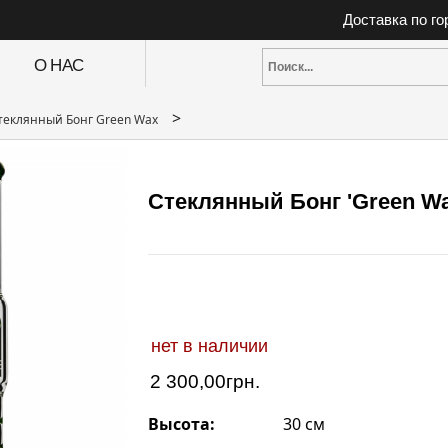
Доставка по г
О НАС
>
теклянный Бонг Green Wax
Стеклянный Бонг 'Green Wax
нет в наличии
2 300,00
грн.
Высота:
30 см