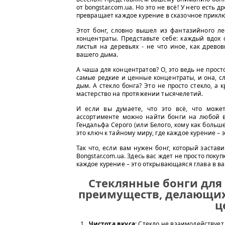
от bongstar.com.ua. Но это не всё! У него есть
превращает каждое курение в сказочное прикл
Этот бонг, словно вышел из фантазийного ле
концентраты. Представьте себе: каждый вдох 
листья на деревьях - не что иное, как древ
вашего дыма.
А чаша для концентратов? О, это ведь не прос
самые редкие и ценные концентраты, и она, с
дым. А стекло бонга? Это не просто стекло, а
мастерство на протяжении тысячелетий.
И если вы думаете, что это всё, что может
ассортименте можно найти бонги на любой вк
Гендальфа Серого (или Белого, кому как больше
это ключ к тайному миру, где каждое курение –
Так что, если вам нужен бонг, который застави
Bongstar.com.ua. Здесь вас ждет не просто поку
каждое курение – это открывающаяся глава в в
Стеклянные бонги для
преимуществ, делающих
ц
Чистота вкуса
: Стекло не взаимодействует