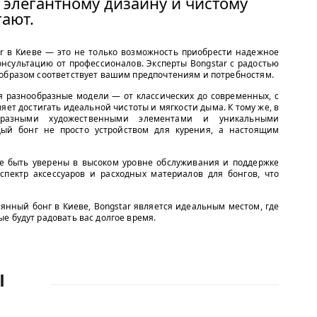
 элегантному дизайну и чистому
гают.
ar в Киеве — это не только возможность приобрести надежное
онсультацию от профессионалов. Эксперты Bongstar с радостью
 образом соответствует вашим предпочтениям и потребностям.
бя разнообразные модели — от классических до современных, с
ет достигать идеальной чистоты и мягкости дыма. К тому же, в
бразными художественными элементами и уникальными
ый бонг не просто устройством для курения, а настоящим
ете быть уверены в высоком уровне обслуживания и поддержке
 спектр аксессуаров и расходных материалов для бонгов, что
янный бонг в Киеве, Bongstar является идеальным местом, где
е будут радовать вас долгое время.
Ы