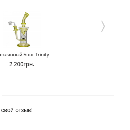
клянный Бонг Trinity
Стеклянный Wax Бо
2 200грн.
1 750гр
 свой отзыв!