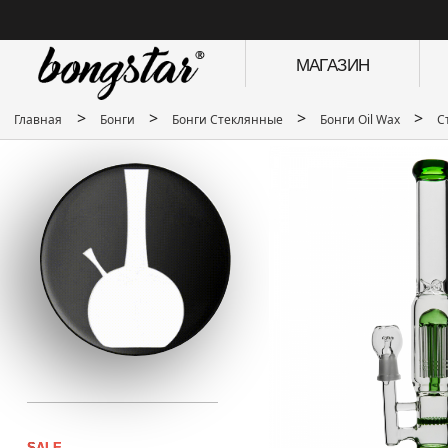
МАГАЗИН
>
>
>
>
Главная
Бонги
Бонги Стеклянные
Бонги Oil Wax
С
SALE