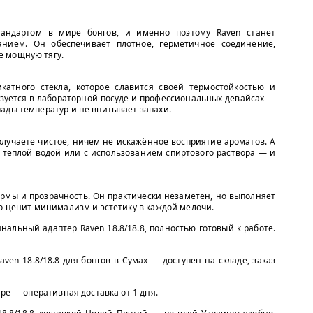
тандартом в мире бонгов, и именно поэтому Raven станет
нием. Он обеспечивает плотное, герметичное соединение,
е мощную тягу.
катного стекла, которое славится своей термостойкостью и
ьзуется в лабораторной посуде и профессиональных девайсах —
ады температур и не впитывает запахи.
олучаете чистое, ничем не искажённое восприятие ароматов. А
д тёплой водой или с использованием спиртового раствора — и
рмы и прозрачность. Он практически незаметен, но выполняет
то ценит минимализм и эстетику в каждой мелочи.
нальный адаптер Raven 18.8/18.8, полностью готовый к работе.
en 18.8/18.8 для бонгов в Сумах — доступен на складе, заказ
пре — оперативная доставка от 1 дня.