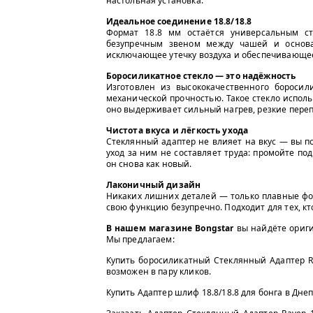
настольная установка.
Идеальное соединение 18.8/18.8
Формат 18.8 мм остаётся универсальным с
безупречным звеном между чашей и основа
исключающее утечку воздуха и обеспечивающе
Боросиликатное стекло — это надёжность
Изготовлен из высококачественного боросили
механической прочностью. Такое стекло испол
оно выдерживает сильный нагрев, резкие переп
Чистота вкуса и лёгкость ухода
Стеклянный адаптер не влияет на вкус — вы п
уход за ним не составляет труда: промойте по
он снова как новый.
Лаконичный дизайн
Никаких лишних деталей — только плавные фо
свою функцию безупречно. Подходит для тех, к
В нашем магазине Bongstar
вы найдёте ориги
Мы предлагаем:
Купить боросиликатный Стеклянный Адаптер Rav
возможен в пару кликов.
Купить Адаптер шлиф 18.8/18.8 для бонга в Дне