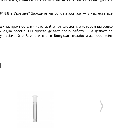
8.8/18.8 доставкой Новой Почтой — по всей Украине: удобно,
/18.8 в Украине? Заходите на bongstar.com.ua — у нас есть всё
ина, прочность и чистота. Это тот элемент, о котором вы редко
ни одна сессия. Он просто делает свою работу — и делает её
ку, выбирайте Raven. А мы, в
Bongstar
, позаботимся обо всём
Ы
Стеклянный ада