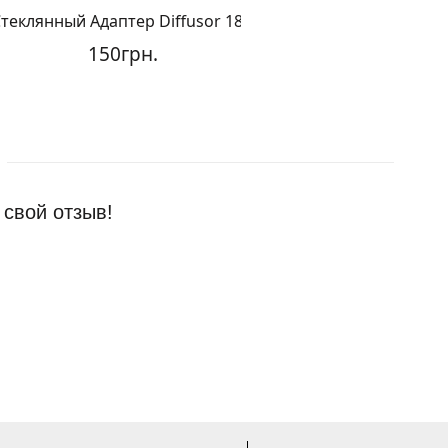
янный Адаптер Diffusor 18.8
10
150грн.
230г
 свой отзыв!