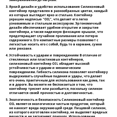
Яркий дизайн и удобство использования
Силиконовый
контейнер представлен в разнообразных цветах, каждый
из которых выглядит ярко и стильно. Контейнер
украшен надписью "OIL", что делает его легко
узнаваемым и стильным аксессуаром. Эргономичный
дизайн обеспечивает удобное открытие и закрытие
контейнера, а также надежную фиксацию крышки, что
предотвращает случайное проливание или потерю
содержимого. Его компактные размеры позволяют с
легкостью носить его с собой, будь то в кармане, сумке
или рюкзаке.
Устойчивость к ударам и повреждениям
В отличие от
стеклянных или пластиковых контейнеров,
силиконовый контейнер OIL обладает высокой
устойчивостью к ударам и механическим
повреждениям. Гибкость силикона позволяет контейнеру
выдерживать случайные падения и удары, что делает
его очень практичным для использования как дома, так
и в дороге. Вы можете не беспокоиться о том, что
контейнер треснет или разобьется, поскольку силикон
отличается своей прочностью и долговечностью.
Экологичность и безопасность
Силиконовый контейнер
OIL является экологически чистым продуктом, который
не наносит вреда окружающей среде. Пищевой силикон,
из которого изготовлен контейнер, не выделяет вредных
веществ и не загрязняет природу. Использование