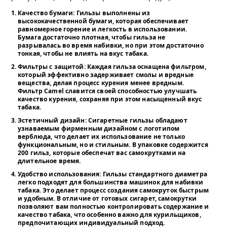
Качество бумаги
: Гильзы выполнены из
высококачественной бумаги, которая обеспечивает
равномерное горение и легкость в использовании.
Бумага достаточно плотная, чтобы гильза не
разрывалась во время набивки, но при этом достаточно
тонкая, чтобы не влиять на вкус табака.
Фильтры с защитой
: Каждая гильза оснащена фильтром,
который эффективно задерживает смолы и вредные
вещества, делая процесс курения менее вредным.
Фильтр Camel славится своей способностью улучшать
качество курения, сохраняя при этом насыщенный вкус
табака.
Эстетичный дизайн
: Сигаретные гильзы обладают
узнаваемым фирменным дизайном с логотипом
верблюда, что делает их использование не только
функциональным, но и стильным. В упаковке содержится
200 гильз, которые обеспечат вас самокрутками на
длительное время.
Удобство использования
: Гильзы стандартного диаметра
легко подходят для большинства машинок для набивки
табака. Это делает процесс создания самокруток быстрым
и удобным. В отличие от готовых сигарет, самокрутки
позволяют вам полностью контролировать содержание и
качество табака, что особенно важно для курильщиков,
предпочитающих индивидуальный подход.