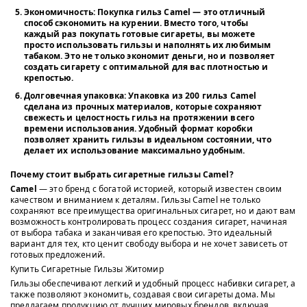
Экономичность
: Покупка гильз Camel — это отличный
способ сэкономить на курении. Вместо того, чтобы
каждый раз покупать готовые сигареты, вы можете
просто использовать гильзы и наполнять их любимым
табаком. Это не только экономит деньги, но и позволяет
создать сигарету с оптимальной для вас плотностью и
крепостью.
Долговечная упаковка
: Упаковка из 200 гильз Camel
сделана из прочных материалов, которые сохраняют
свежесть и целостность гильз на протяжении всего
времени использования. Удобный формат коробки
позволяет хранить гильзы в идеальном состоянии, что
делает их использование максимально удобным.
Почему стоит выбрать сигаретные гильзы Camel?
Camel
— это бренд с богатой историей, который известен своим
качеством и вниманием к деталям. Гильзы Camel не только
сохраняют все преимущества оригинальных сигарет, но и дают вам
возможность контролировать процесс создания сигарет, начиная
от выбора табака и заканчивая его крепостью. Это идеальный
вариант для тех, кто ценит свободу выбора и не хочет зависеть от
готовых предложений.
Купить Сигаретные Гильзы Житомир
Гильзы обеспечивают легкий и удобный процесс набивки сигарет, а
также позволяют экономить, создавая свои сигареты дома. Мы
предлагаем продукцию от лучших мировых брендов, включая