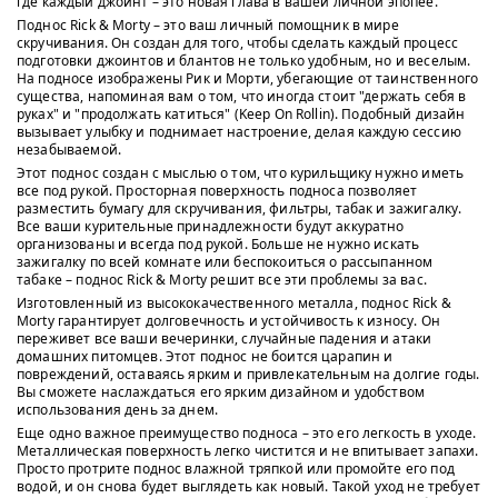
где каждый джоинт – это новая глава в вашей личной эпопее.
Поднос Rick & Morty – это ваш личный помощник в мире
скручивания. Он создан для того, чтобы сделать каждый процесс
подготовки джоинтов и блантов не только удобным, но и веселым.
На подносе изображены Рик и Морти, убегающие от таинственного
существа, напоминая вам о том, что иногда стоит "держать себя в
руках" и "продолжать катиться" (Keep On Rollin). Подобный дизайн
вызывает улыбку и поднимает настроение, делая каждую сессию
незабываемой.
Этот поднос создан с мыслью о том, что курильщику нужно иметь
все под рукой. Просторная поверхность подноса позволяет
разместить бумагу для скручивания, фильтры, табак и зажигалку.
Все ваши курительные принадлежности будут аккуратно
организованы и всегда под рукой. Больше не нужно искать
зажигалку по всей комнате или беспокоиться о рассыпанном
табаке – поднос Rick & Morty решит все эти проблемы за вас.
Изготовленный из высококачественного металла, поднос Rick &
Morty гарантирует долговечность и устойчивость к износу. Он
переживет все ваши вечеринки, случайные падения и атаки
домашних питомцев. Этот поднос не боится царапин и
повреждений, оставаясь ярким и привлекательным на долгие годы.
Вы сможете наслаждаться его ярким дизайном и удобством
использования день за днем.
Еще одно важное преимущество подноса – это его легкость в уходе.
Металлическая поверхность легко чистится и не впитывает запахи.
Просто протрите поднос влажной тряпкой или промойте его под
водой, и он снова будет выглядеть как новый. Такой уход не требует