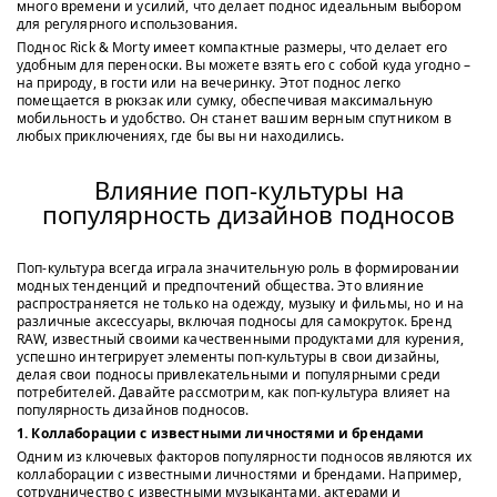
много времени и усилий, что делает поднос идеальным выбором
для регулярного использования.
Поднос Rick & Morty имеет компактные размеры, что делает его
удобным для переноски. Вы можете взять его с собой куда угодно –
на природу, в гости или на вечеринку. Этот поднос легко
помещается в рюкзак или сумку, обеспечивая максимальную
мобильность и удобство. Он станет вашим верным спутником в
любых приключениях, где бы вы ни находились.
Влияние поп-культуры на
популярность дизайнов подносов
Поп-культура всегда играла значительную роль в формировании
модных тенденций и предпочтений общества. Это влияние
распространяется не только на одежду, музыку и фильмы, но и на
различные аксессуары, включая подносы для самокруток. Бренд
RAW, известный своими качественными продуктами для курения,
успешно интегрирует элементы поп-культуры в свои дизайны,
делая свои подносы привлекательными и популярными среди
потребителей. Давайте рассмотрим, как поп-культура влияет на
популярность дизайнов подносов.
1. Коллаборации с известными личностями и брендами
Одним из ключевых факторов популярности подносов являются их
коллаборации с известными личностями и брендами. Например,
сотрудничество с известными музыкантами, актерами и