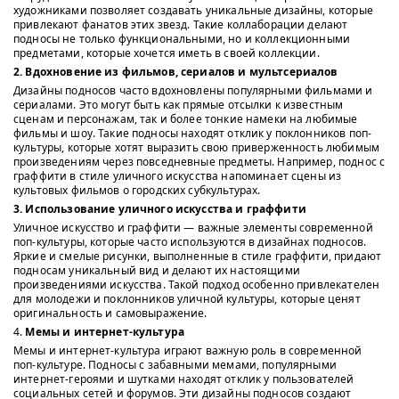
художниками позволяет создавать уникальные дизайны, которые
привлекают фанатов этих звезд. Такие коллаборации делают
подносы не только функциональными, но и коллекционными
предметами, которые хочется иметь в своей коллекции.
2. Вдохновение из фильмов, сериалов и мультсериалов
Дизайны подносов часто вдохновлены популярными фильмами и
сериалами. Это могут быть как прямые отсылки к известным
сценам и персонажам, так и более тонкие намеки на любимые
фильмы и шоу. Такие подносы находят отклик у поклонников поп-
культуры, которые хотят выразить свою приверженность любимым
произведениям через повседневные предметы. Например, поднос с
граффити в стиле уличного искусства напоминает сцены из
культовых фильмов о городских субкультурах.
3. Использование уличного искусства и граффити
Уличное искусство и граффити — важные элементы современной
поп-культуры, которые часто используются в дизайнах подносов.
Яркие и смелые рисунки, выполненные в стиле граффити, придают
подносам уникальный вид и делают их настоящими
произведениями искусства. Такой подход особенно привлекателен
для молодежи и поклонников уличной культуры, которые ценят
оригинальность и самовыражение.
4.
Мемы и интернет-культура
Мемы и интернет-культура играют важную роль в современной
поп-культуре. Подносы с забавными мемами, популярными
интернет-героями и шутками находят отклик у пользователей
социальных сетей и форумов. Эти дизайны подносов создают