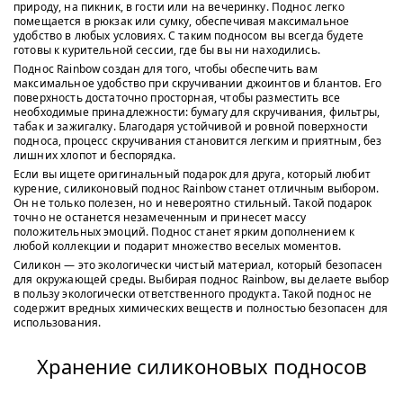
природу, на пикник, в гости или на вечеринку. Поднос легко
помещается в рюкзак или сумку, обеспечивая максимальное
удобство в любых условиях. С таким подносом вы всегда будете
готовы к курительной сессии, где бы вы ни находились.
Поднос Rainbow создан для того, чтобы обеспечить вам
максимальное удобство при скручивании джоинтов и блантов. Его
поверхность достаточно просторная, чтобы разместить все
необходимые принадлежности: бумагу для скручивания, фильтры,
табак и зажигалку. Благодаря устойчивой и ровной поверхности
подноса, процесс скручивания становится легким и приятным, без
лишних хлопот и беспорядка.
Если вы ищете оригинальный подарок для друга, который любит
курение, силиконовый поднос Rainbow станет отличным выбором.
Он не только полезен, но и невероятно стильный. Такой подарок
точно не останется незамеченным и принесет массу
положительных эмоций. Поднос станет ярким дополнением к
любой коллекции и подарит множество веселых моментов.
Силикон — это экологически чистый материал, который безопасен
для окружающей среды. Выбирая поднос Rainbow, вы делаете выбор
в пользу экологически ответственного продукта. Такой поднос не
содержит вредных химических веществ и полностью безопасен для
использования.
Хранение силиконовых подносов