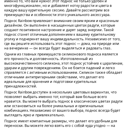
именно то, что вам нужно! Этот поднос не только удобен и
многофункционален, но и добавляет нотку радости и цвета в
каждую вашу курительную сессию. Давайте рассмотрим все
преимущества и особенности этого уникального аксессуара.
Поднос Rainbow привлекает внимание своим ярким и красочным
дизайном. Он выполнен в насыщенных цветах радуги, которые
создают позитивное настроение и дарят заряд энергии. Такой
поднос станет отличным дополнением к вашему курительному
уголку и подчеркнет вашу индивидуальность. Независимо от того,
где вы решите использовать этот поднос — дома, на природе или
на вечеринке — он всегда будет выделяться и радовать глаз.
Одним из главных преимуществ силиконового подноса является
его прочность и долговечность. Изготовленный из
высококачественного силикона, этот поднос устойчив к царапинам,
ударам и другим повреждениям. Он не боится падений и легко
справляется с активным использованием. Силикон также обладает
отличными антипригарными свойствами, что делает его
идеальным для хранения и подготовки курительных
принадлежностей.
Поднос Rainbow доступен в нескольких цветовых вариантах, что
позволяет выбрать именно тот, который вам больше всего
нравится. Вы можете выбрать поднос в классических цветах радуги
или остановиться на более уникальных и оригинальных
комбинациях. Независимо от вашего выбора, поднос всегда будет
выглядеть ярко и привлекательно.
Поднос имеет компактные размеры, что делает его удобным для
переноски. Вы можете легко взять его с собой куда угодно — на