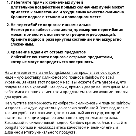
Избегайте прямых солнечных лучей
Длительное воздействие прямых солнечных лучей может
привести к выцветанию и ухудшению качества силикона.
Храните поднос в темном и прохладном месте.
Не перегибайте поднос слишком сильно
Несмотря на гибкость силикона, чрезмерное перегибание
может привести к появлению трещин и деформаций.
Храните поднос в развернутом состоянии или аккуратно
сложенным.
Хранение вдали от острых предметов
Избегайте контакта подноса с острыми предметами,
которые могут повредить его поверхность.
Наш интернет-магазин bongstar.com.ua предлагает быструю и
надежную доставку силиконового подноса Rainbow по всей
Украине
. Заказав этот поднос у нас, вы можете быть уверены, что
получите его в кратчайшие сроки, прямо к двери вашего дома. Мы
заботимся о наших клиентах и предлагаем только лучшие товары
для курения.
Не упустите возможность приобрести силиконовый поднос Rainbow
и сделать каждую курительную сессию особенной. Этот поднос не
только удобен и практичен, но и стильный аксессуар, который
станет настоящим украшением вашего курительного уголка.
Заказывайте силиконовый поднос Rainbow прямо сейчас на сайте
bongstar.com.ua и наслаждайтесь качеством и великолепным
дизайном этого уникального продукта.