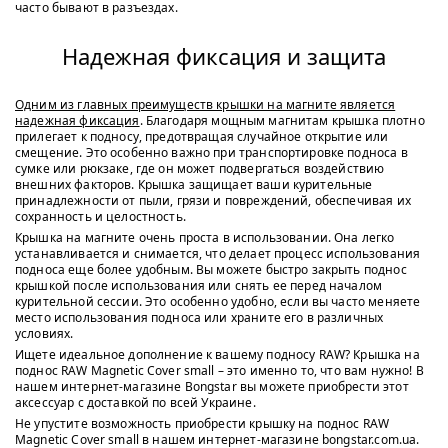
часто бывают в разъездах.
Надежная фиксация и защита
Одним из главных преимуществ крышки на магните является
надежная фиксация
. Благодаря мощным магнитам крышка плотно
прилегает к подносу, предотвращая случайное открытие или
смещение. Это особенно важно при транспортировке подноса в
сумке или рюкзаке, где он может подвергаться воздействию
внешних факторов. Крышка защищает ваши курительные
принадлежности от пыли, грязи и повреждений, обеспечивая их
сохранность и целостность.
Крышка на магните очень проста в использовании. Она легко
устанавливается и снимается, что делает процесс использования
подноса еще более удобным. Вы можете быстро закрыть поднос
крышкой после использования или снять ее перед началом
курительной сессии. Это особенно удобно, если вы часто меняете
место использования подноса или храните его в различных
условиях.
Ищете идеальное дополнение к вашему подносу RAW? Крышка на
поднос RAW Magnetic Cover small – это именно то, что вам нужно! В
нашем интернет-магазине Bongstar вы можете приобрести этот
аксессуар с доставкой по всей Украине.
Не упустите возможность приобрести крышку на поднос RAW
Magnetic Cover small в нашем интернет-магазине bongstar.com.ua.