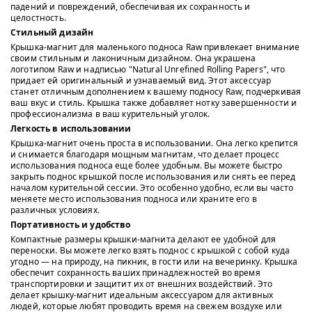
падений и повреждений, обеспечивая их сохранность и
целостность.
Стильный дизайн
Крышка-магнит для маленького подноса Raw привлекает внимание
своим стильным и лаконичным дизайном. Она украшена
логотипом Raw и надписью "Natural Unrefined Rolling Papers", что
придает ей оригинальный и узнаваемый вид. Этот аксессуар
станет отличным дополнением к вашему подносу Raw, подчеркивая
ваш вкус и стиль. Крышка также добавляет нотку завершенности и
профессионализма в ваш курительный уголок.
Легкость в использовании
Крышка-магнит очень проста в использовании. Она легко крепится
и снимается благодаря мощным магнитам, что делает процесс
использования подноса еще более удобным. Вы можете быстро
закрыть поднос крышкой после использования или снять ее перед
началом курительной сессии. Это особенно удобно, если вы часто
меняете место использования подноса или храните его в
различных условиях.
Портативность и удобство
Компактные размеры крышки-магнита делают ее удобной для
переноски. Вы можете легко взять поднос с крышкой с собой куда
угодно — на природу, на пикник, в гости или на вечеринку. Крышка
обеспечит сохранность ваших принадлежностей во время
транспортировки и защитит их от внешних воздействий. Это
делает крышку-магнит идеальным аксессуаром для активных
людей, которые любят проводить время на свежем воздухе или