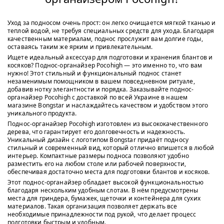
Уход за подносом очень прост: он легко очищается мягкой тканью и
теплой водой, не требуя специальных средств для ухода. Благодаря
качественным материалам, поднос прослужит вам долгие годы,
оставаясь таким же ярким и привлекательным.
Ищете идеальный аксессуар для подготовки и хранения блантов и
косяков? Поднос-органайзер Pocohigh — это именно то, что вам
нужно! Этот стильный и функциональный поднос станет
незаменимым помощником в вашем повседневном ритуале,
добавив нотку элегантности и порядка. Заказывайте поднос-
органайзер Pocohigh с доставкой по всей Украине в нашем
магазине Bongstar и наслаждайтесь качеством и удобством этого
уникального продукта.
Поднос-органайзер Pocohigh изготовлен из высококачественного
дерева, что гарантирует его долговечность и надежность.
Уникальный дизайн с логотипом Bongstar придаёт подносу
стильный и современный вид, который отлично впишется в любой
интерьер. Компактные размеры подноса позволяют удобно
разместить его на любом столе или рабочей поверхности,
обеспечивая достаточно места для подготовки блантов и косяков.
Этот поднос-органайзер обладает высокой функциональностью
благодаря нескольким удобным слотам. В нём предусмотрены
места для гриндера, бумажек, щеточки и контейнера для сухих
материалов. Такая организация позволяет держать все
необходимые принадлежности под рукой, что делает процесс
подготовки быстрым и удобным.