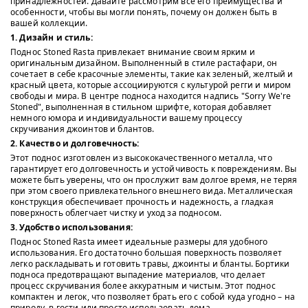
принадлежностей. Давайте рассмотрим все его преимущества и
особенности, чтобы вы могли понять, почему он должен быть в
вашей коллекции.
1. Дизайн и стиль:
Поднос Stoned Rasta привлекает внимание своим ярким и
оригинальным дизайном. Выполненный в стиле растафари, он
сочетает в себе красочные элементы, такие как зеленый, желтый и
красный цвета, которые ассоциируются с культурой регги и миром
свободы и мира. В центре подноса находится надпись "Sorry We're
Stoned", выполненная в стильном шрифте, которая добавляет
немного юмора и индивидуальности вашему процессу
скручивания джоинтов и блантов.
2. Качество и долговечность:
Этот поднос изготовлен из высококачественного металла, что
гарантирует его долговечность и устойчивость к повреждениям. Вы
можете быть уверены, что он прослужит вам долгое время, не теряя
при этом своего привлекательного внешнего вида. Металлическая
конструкция обеспечивает прочность и надежность, а гладкая
поверхность облегчает чистку и уход за подносом.
3. Удобство использования:
Поднос Stoned Rasta имеет идеальные размеры для удобного
использования. Его достаточно большая поверхность позволяет
легко раскладывать и готовить травы, джоинты и бланты. Бортики
подноса предотвращают выпадение материалов, что делает
процесс скручивания более аккуратным и чистым. Этот поднос
компактен и легок, что позволяет брать его с собой куда угодно – на
природу, в гости или просто использовать дома.