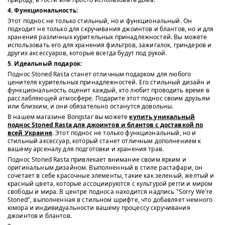
4. Функциональность:
Этот поднос не только стильный, но и функциональный. Он
подходит не только для скручивания джоинтов и блантов, но и для
хранения различных курительных принадлежностей. Вы можете
использовать его для хранения фильтров, зажигалок, гриндеров и
других аксессуаров, которые всегда будут под рукой.
5. Идеальный подарок:
Поднос Stoned Rasta станет отличным подарком для любого
ценителя курительных принадлежностей. Его стильный дизайн и
функциональность оценит каждый, кто любит проводить время в
расслабляющей атмосфере. Подарите этот поднос своим друзьям
или близким, и они обязательно останутся довольны.
В нашем магазине Bongstar вы можете
купить уникальный
поднос Stoned Rasta для джоинтов и блантов с доставкой по
всей Украине
. Этот поднос не только функциональный, но и
стильный аксессуар, который станет отличным дополнением к
вашему арсеналу для подготовки и хранения трав.
Поднос Stoned Rasta привлекает внимание своим ярким и
оригинальным дизайном. Выполненный в стиле растафари, он
сочетает в себе красочные элементы, такие как зеленый, желтый и
красный цвета, которые ассоциируются с культурой регги и миром
свободы и мира. В центре подноса находится надпись "Sorry We're
Stoned", выполненная в стильном шрифте, что добавляет немного
юмора и индивидуальности вашему процессу скручивания
джоинтов и блантов.