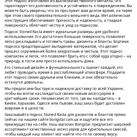
Этот поднос изготовлен из высококачественного металла, что
гарантирует его долговечность и устойчивость к повреждениям. Вы
можете быть уверены, что он прослужит вам долгое время, не теряя
при этом своего привлекательного внешнего вида. Металлическая
конструкция обеспечивает прочность и надежность, а гладкая
поверхность облегчает чистку и уход за подносом.
Поднос Stoned Rasta имеет идеальные размеры для удобного
использования. Его достаточно большая поверхность позволяет
легко раскладывать и готовить травы, джоинты и бланты. Бортики
подноса предотвращают выпадение материалов, что делает
процесс скручивания более аккуратным и чистым. Этот поднос
компактен и легок, что позволяет брать его с собой куда угодно – на
природу, в гости или просто использовать дома.
Его стильный дизайн и функциональность оценит каждый, кто
любит проводить время в расслабляющей атмосфере. Подарите
этот поднос своим друзьям или близким, и они обязательно
останутся довольны.
Мы предлагаем быструю и надежную доставку по всей Украине,
чтобы вы могли наслаждаться своим новым аксессуаром в
кратчайшие сроки. Независимо от того, где вы находитесь – в
Киеве, Харькове, Одессе или Львове, ваш заказ будет доставлен
вовремя и в целости.
Заказывайте поднос Stoned Rasta для джоинтов и блантов прямо
сейчас на нашем сайте bongstar.com.ua и ощутите все его
преимущества на себе. Наш магазин Bongstar предлагает широкий
ассортимент качественных аксессуаров для курительных смесей,
чтобы каждый наш клиент мог найти что-то по своему вкусу.