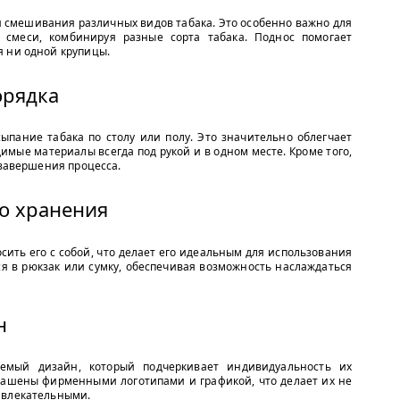
я смешивания различных видов табака. Это особенно важно для
е смеси, комбинируя разные сорта табака. Поднос помогает
я ни одной крупицы.
орядка
ыпание табака по столу или полу. Это значительно облегчает
одимые материалы всегда под рукой и в одном месте. Кроме того,
 завершения процесса.
во хранения
сить его с собой, что делает его идеальным для использования
тся в рюкзак или сумку, обеспечивая возможность наслаждаться
н
мый дизайн, который подчеркивает индивидуальность их
рашены фирменными логотипами и графикой, что делает их не
ивлекательными.