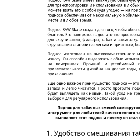
Поднос RAW Skate имеет вытянутую овальную ф
для транспортировки и использования в любых 
можете взять его с собой куда угодно — на при
подноса обеспечивают максимальную мобильно
месте и в любое время.
Поднос RAW Skate создан для того, чтобы обес
блантов. Его поверхность достаточно просторн
для скручивания, фильтры, табак и зажигалку.
скручивания становится легким и приятным, бе
Поднос изготовлен из высококачественного м
износу. Он способен выдержать любые испыта
на вечеринках. Прочный и устойчивый к
привлекательности дизайна на долгие годы, 
приключения.
Еще одно важное преимущество подноса — это е
запахи и легко чистится. Просто протрите по
будет выглядеть как новый. Такой уход не т
выбором для регулярного использования.
Поднос для табачных смесей самокруток
инструмент для любителей качественного та
выполняет этот поднос и почему он ста
1. Удобство смешивания т