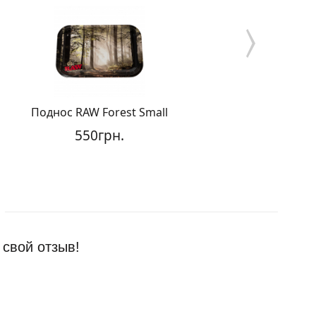
однос RAW Forest Small
Поднос Raw 
550грн.
500г
 свой отзыв!