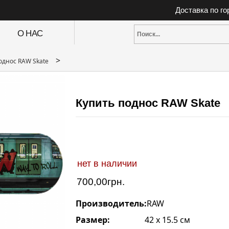
Доставка по г
О НАС
>
однос RAW Skate
Купить поднос RAW Skate
нет в наличии
700,00
грн.
Производитель:
RAW
Размер:
42 x 15.5 см