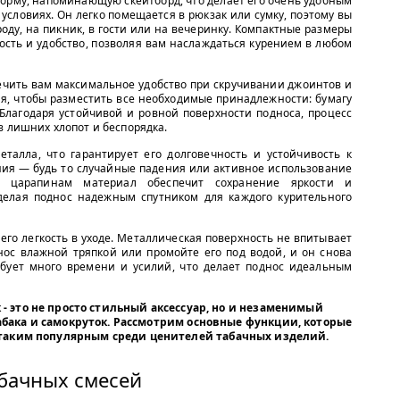
орму, напоминающую скейтборд, что делает его очень удобным
условиях. Он легко помещается в рюкзак или сумку, поэтому вы
роду, на пикник, в гости или на вечеринку. Компактные размеры
сть и удобство, позволяя вам наслаждаться курением в любом
печить вам максимальное удобство при скручивании джоинтов и
ая, чтобы разместить все необходимые принадлежности: бумагу
 Благодаря устойчивой и ровной поверхности подноса, процесс
з лишних хлопот и беспорядка.
еталла, что гарантирует его долговечность и устойчивость к
ния — будь то случайные падения или активное использование
 царапинам материал обеспечит сохранение яркости и
делая поднос надежным спутником для каждого курительного
го легкость в уходе. Металлическая поверхность не впитывает
днос влажной тряпкой или промойте его под водой, и он снова
ребует много времени и усилий, что делает поднос идеальным
 - это не просто стильный аксессуар, но и незаменимый
бака и самокруток. Рассмотрим основные функции, которые
л таким популярным среди ценителей табачных изделий.
абачных смесей