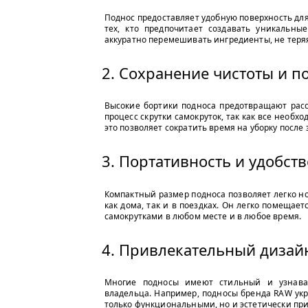
Поднос предоставляет удобную поверхность дл
тех, кто предпочитает создавать уникальны
аккуратно перемешивать ингредиенты, не теря
2. Сохранение чистоты и п
Высокие бортики подноса предотвращают расс
процесс скрутки самокруток, так как все необх
это позволяет сократить время на уборку после
3. Портативность и удобст
Компактный размер подноса позволяет легко но
как дома, так и в поездках. Он легко помещае
самокрутками в любом месте и в любое время.
4. Привлекательный дизай
Многие подносы имеют стильный и узнавае
владельца. Например, подносы бренда RAW ук
только функциональными, но и эстетически пр