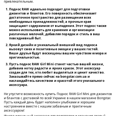
привлекательным.
Поднос RAW идеально подходит для подготовки
джоинтов и блантов. Его поверхность обеспечивает
достаточное пространство для размещения всех
необходимых принадлежностей, а прочные края
защищают содержимое от выпадения. Этот поднос также
можно использовать для хранения и организации
различных мелочей, добавляя порядок и стиль в ваш
повседневный быт.
Яркий дизайн и уникальный внешний вид подноса
вызовут смех и позитивные эмоции у ваших гостей.
Ваши друзья будут восхищены вашим чувством юмора и
оригинальностью.
Пусть поднос RAW Girl Mini станет частью вашей жизни,
добавив нотку радости и ярких красок. Этот аксессуар
создан для тех, кто любит выделяться и ценит качество.
Заказывайте прямо сейчас на bongstar.com.ua и
наслаждайтесь качеством и красотой этого уникального
аксессуара.
Не упустите возможность купить Поднос RAW Girl Mini для джоинтов
и блантов с доставкой по всей Украине в нашем магазине Bongstar.
Пусть каждый день будет наполнен улыбками и хорошим
настроением вместе с нашим забавным и практичным
аксессуаром!
Ищете идеальный аксессуар для подготовки и хранения травы?