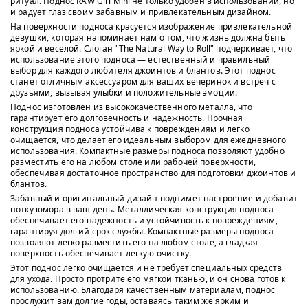
ритуал. Поднос RAW Girl Mini не только удобен в использовании, но
и радует глаз своим забавным и привлекательным дизайном.
На поверхности подноса красуется изображение привлекательной
девушки, которая напоминает нам о том, что жизнь должна быть
яркой и веселой. Слоган "The Natural Way to Roll" подчеркивает, что
использование этого подноса — естественный и правильный
выбор для каждого любителя джоинтов и блантов. Этот поднос
станет отличным аксессуаром для ваших вечеринок и встреч с
друзьями, вызывая улыбки и положительные эмоции.
Поднос изготовлен из высококачественного металла, что
гарантирует его долговечность и надежность. Прочная
конструкция подноса устойчива к повреждениям и легко
очищается, что делает его идеальным выбором для ежедневного
использования. Компактные размеры подноса позволяют удобно
разместить его на любом столе или рабочей поверхности,
обеспечивая достаточное пространство для подготовки джоинтов и
блантов.
Забавный и оригинальный дизайн поднимет настроение и добавит
нотку юмора в ваш день. Металлическая конструкция подноса
обеспечивает его надежность и устойчивость к повреждениям,
гарантируя долгий срок службы. Компактные размеры подноса
позволяют легко разместить его на любом столе, а гладкая
поверхность обеспечивает легкую очистку.
Этот поднос легко очищается и не требует специальных средств
для ухода. Просто протрите его мягкой тканью, и он снова готов к
использованию. Благодаря качественным материалам, поднос
прослужит вам долгие годы, оставаясь таким же ярким и