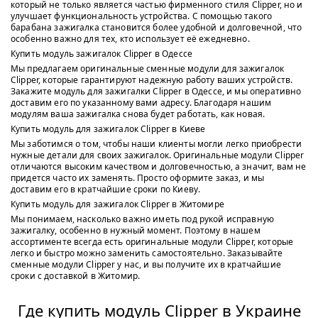
который не только является частью фирменного стиля Clipper, но и
улучшает функциональность устройства. С помощью такого
барабана зажигалка становится более удобной и долговечной, что
особенно важно для тех, кто использует её ежедневно.
Купить модуль зажигалок Clipper в Одессе
Мы предлагаем оригинальные сменные модули для зажигалок
Clipper, которые гарантируют надежную работу ваших устройств.
Закажите модуль для зажигалки Clipper в Одессе, и мы оперативно
доставим его по указанному вами адресу. Благодаря нашим
модулям ваша зажигалка снова будет работать, как новая.
Купить модуль для зажигалок Clipper в Киеве
Мы заботимся о том, чтобы наши клиенты могли легко приобрести
нужные детали для своих зажигалок. Оригинальные модули Clipper
отличаются высоким качеством и долговечностью, а значит, вам не
придется часто их заменять. Просто оформите заказ, и мы
доставим его в кратчайшие сроки по Киеву.
Купить модуль для зажигалок Clipper в Житомире
Мы понимаем, насколько важно иметь под рукой исправную
зажигалку, особенно в нужный момент. Поэтому в нашем
ассортименте всегда есть оригинальные модули Clipper, которые
легко и быстро можно заменить самостоятельно. Заказывайте
сменные модули Clipper у нас, и вы получите их в кратчайшие
сроки с доставкой в Житомир.
Где купить модуль Clipper в Украине