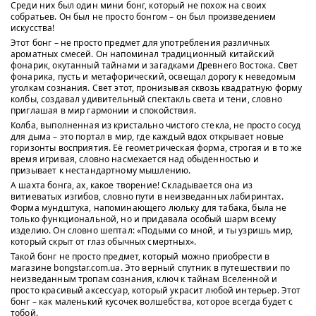
Среди них был один мини бонг, который не похож на своих
собратьев. Он был не просто бонгом – он был произведением
искусства!
Этот бонг – не просто предмет для употребления различных
ароматных смесей. Он напоминал традиционный китайский
фонарик, окутанный тайнами и загадками Древнего Востока. Свет
фонарика, пусть и метафорический, освещал дорогу к неведомым
уголкам сознания. Свет этот, пронизывая сквозь квадратную форму
колбы, создавал удивительный спектакль света и тени, словно
приглашая в мир гармонии и спокойствия.
Колба, выполненная из кристально чистого стекла, не просто сосуд
для дыма – это портал в мир, где каждый вдох открывает новые
горизонты восприятия. Её геометрическая форма, строгая и в то же
время игривая, словно насмехается над обыденностью и
призывает к нестандартному мышлению.
А шахта бонга, ах, какое творение! Складывается она из
витиеватых изгибов, словно пути в неизведанных лабиринтах.
Форма мундштука, напоминающего люльку для табака, была не
только функциональной, но и придавала особый шарм всему
изделию. Он словно шептал: «Подыми со мной, и ты узришь мир,
который скрыт от глаз обычных смертных».
Такой бонг не просто предмет, который можно приобрести в
магазине bongstar.com.ua. Это верный спутник в путешествии по
неизведанным тропам сознания, ключ к тайнам Вселенной и
просто красивый аксессуар, который украсит любой интерьер. Этот
бонг – как маленький кусочек волшебства, которое всегда будет с
тобой.