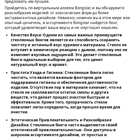
предложить им лучшее.
Пройдитесь по виртуальным аллеям Bongstar, и вы обнаружите
разнообразие моделей: от классических форм до более
экстравагантных дизайнов. Неважно, новичок вы в этом мире или
опытный ценитель, в ассортименте Bongstar найдется бонг,
который удовлетворит ваши вкусы и не опустошит кошелек.
Качество Вкуса
: Одним из самых важных преимуществ
стеклянных бонгов является их способность сохранять
чистоту и истинный вкус куримого материала. Стекло не
вступает в химическую реакцию с дымом, поэтому оно не
изменяет вкусовых ощущений. Это делает стеклянные
бонги идеальным выбором для тех, кто ценит
натуральный вкус и аромат.
Простота Ухода и Гигиена
: Стеклянные бонги легко
чистить, что является важным фактором для
поддержания гигиены и обеспечения долговечности
изделия. Отсутствие пор в материале означает, что на
стекле не скапливаются остатки смолы и других
веществ, что делает процесс очистки быстрым и
эффективным. Кроме того, прозрачность стекла
позволяет легко определить, когда пришло время для
очистки.
Эстетическая Привлекательность и Разнообразие
Дизайна
: Стеклянные бонги часто выделяются своей
эстетической привлекательностью. Они доступны в
широком ассортименте дизайнов, от простых и