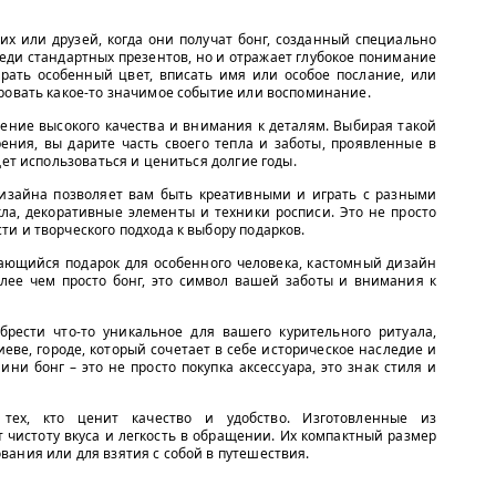
их или друзей, когда они получат бонг, созданный специально
реди стандартных презентов, но и отражает глубокое понимание
рать особенный цвет, вписать имя или особое послание, или
ровать какое-то значимое событие или воспоминание.
жение высокого качества и внимания к деталям. Выбирая такой
рения, вы дарите часть своего тепла и заботы, проявленные в
дет использоваться и цениться долгие годы.
дизайна позволяет вам быть креативными и играть с разными
кла, декоративные элементы и техники росписи. Это не просто
и и творческого подхода к выбору подарков.
ающийся подарок для особенного человека, кастомный дизайн
олее чем просто бонг, это символ вашей заботы и внимания к
рести что-то уникальное для вашего курительного ритуала,
еве, городе, который сочетает в себе историческое наследие и
и бонг – это не просто покупка аксессуара, это знак стиля и
тех, кто ценит качество и удобство. Изготовленные из
 чистоту вкуса и легкость в обращении. Их компактный размер
ания или для взятия с собой в путешествия.