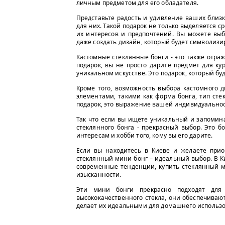
личным предметом для его обладателя.
Представьте радость и удивление ваших близк
для них. Такой подарок не только выделяется с
их интересов и предпочтений. Вы можете выб
даже создать дизайн, который будет символизи
Кастомные стеклянные бонги - это также отра
подарок, вы не просто дарите предмет для ку
уникальном искусстве. Это подарок, который бу
Кроме того, возможность выбора кастомного 
элементами, такими как форма бонга, тип сте
подарок, это выражение вашей индивидуальност
Так что если вы ищете уникальный и запомин
стеклянного бонга - прекрасный выбор. Это б
интересам и хобби того, кому вы его дарите.
Если вы находитесь в Киеве и желаете приоб
стеклянный мини бонг – идеальный выбор. В Ки
современные тенденции, купить стеклянный мин
изысканности.
Эти мини бонги прекрасно подходят для 
высококачественного стекла, они обеспечивают
делает их идеальными для домашнего использов