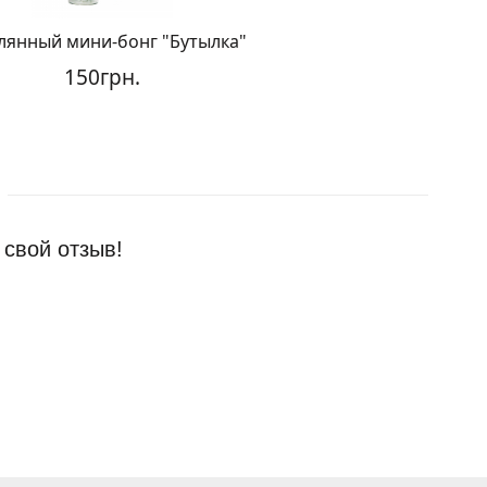
ный мини-бонг "Бутылка"
Стеклянный mini 
150грн.
400гр
 свой отзыв!