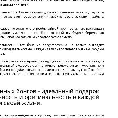
нный коброй, пронизан силой и элегантностью. Каждый изгиб,
е движения змеи.
т темного к более светлому, словно змеиная кожа под лучами
нг открывает новые оттенки и глубины цвета, заставляя забыть
шедевр, говорит о его необычайной прочности. Как настоящая
ытаниями. Это не тот бонг, который вы будете беречь как
тобы использоваться, и использоваться смело!
ьности. Этот бонг из bongstar.com.ua не только выглядит
роизводительностью. Каждый затяг наполняется магией, каждый
ов.
то бонг, если вам нравится ощущение приключения при каждом
ительный аксессуар был не только предметом для курения, но и
ра из bongstar.com.ua - это именно то, что вам нужно. Этот бонг
 качеством, он станет вашим верным спутником в путешествии
нных бонгов - идеальный подарок
льность и оригинальность в каждой
и своей жизни.
оящее произведение искусства, которое может стать особым и