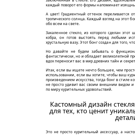
заключенная в стекле. Его дизайн, вдохновле
каждый поворот его формы напоминает изящны
А цвет! Градиентный оттенок переливается о
тропического солнца. Каждый взгляд на этот бо
обо всем на свете.
Закаленное стекло, из которого сделан этот 
кобра, он готов выстоять перед любыми исп
хрустальную вазу. Этот бонг создан для того, ч
Но давайте не будем забывать о функционал
фантастически, но и обладает великолепной п
вдох переносит вас в мир древних тайн и секрет
Итак, если вы ищете нечто большее, чем прос
использовании, если вы хотите, чтобы ваш кур
произведением искусства, тогда бонг в стиле коб
не просто удивит вас своим внешним видом и
по миру курительных удовольствий.
Кастомный дизайн стекля
для тех, кто ценит уника
детал
Это не просто курительный аксессуар, а наст