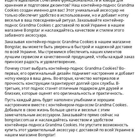
Ищете идеальное сочетание функциональности и юмора для
хранения и подготовки джоинтов? Наш контейнер-поднос Grandma
Cookies создан именно для вас! Этот уникальный аксессуар не
только обеспечит удобство в использовании, но и добавит нотку
веселья в ваш повседневный ритуал. Заказывайте контейнер-
поднос Grandma Cookies с доставкой по всей Украине в нашем
магазине Bongstar и наслаждайтесь качеством и стилем этого
забавного аксессуара.
Заказывая контейнер-поднос Grandma Cookies в нашем магазине
Bongstar, вы можете быть уверены в быстрой и надежной доставке
по всей Украине. Мы стремимся обеспечить наших клиентов
лучшим сервисом и качественной продукцией, чтобы каждый заказ
приносил радость и удовлетворение.
Почему стоит выбрать контейнер-поднос Grandma Cookies? Во-
первых, его оригинальный дизайн поднимет настроение и добавит
нотку юмора в ваш день. Во-вторых, качество материалов и
прочность конструкции гарантируют долгий срок службы. В-
третьих, этот поднос станет отличным подарком для друзей и
близких, которые оценят его оригинальность и практичность.
Пусть каждый день будет наполнен улыбками и хорошим
настроением вместе с контейнером-подносом Grandma Cookies.
Добавьте в свою жизнь больше цвета и веселья с этим
замечательным аксессуаром. Заказывайте прямо сейчас на
bongstar.com.ua и наслаждайтесь качеством и удобством
контейнера-подноса Grandma Cookies. Не упустите возможность
купить этот удивительный аксессуар с доставкой по всей Украине в
нашем магазине Bongstar!