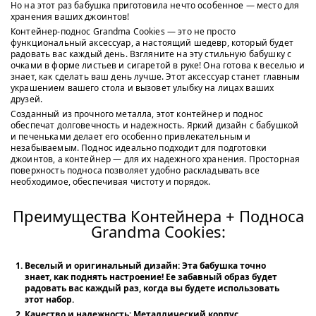
Но на этот раз бабушка приготовила нечто особенное — место для
хранения ваших джоинтов!
Контейнер-поднос Grandma Cookies — это не просто
функциональный аксессуар, а настоящий шедевр, который будет
радовать вас каждый день. Взгляните на эту стильную бабушку с
очками в форме листьев и сигаретой в руке! Она готова к веселью и
знает, как сделать ваш день лучше. Этот аксессуар станет главным
украшением вашего стола и вызовет улыбку на лицах ваших
друзей.
Созданный из прочного металла, этот контейнер и поднос
обеспечат долговечность и надежность. Яркий дизайн с бабушкой
и печеньками делает его особенно привлекательным и
незабываемым. Поднос идеально подходит для подготовки
джоинтов, а контейнер — для их надежного хранения. Просторная
поверхность подноса позволяет удобно раскладывать все
необходимое, обеспечивая чистоту и порядок.
Преимущества Контейнера + Подноса
Grandma Cookies:
Веселый и оригинальный дизайн:
Эта бабушка точно
знает, как поднять настроение! Ее забавный образ будет
радовать вас каждый раз, когда вы будете использовать
этот набор.
Качество и надежность:
Металлический корпус