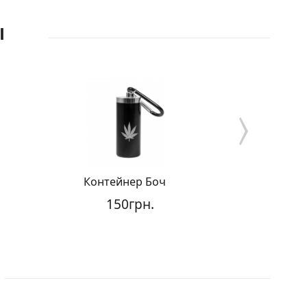
Ы
Контейнер Бочка
Конте
150грн.