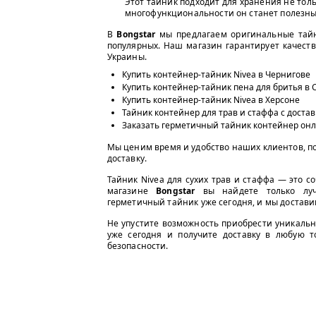
Этот тайник подходит для хранения не толь
многофункциональности он станет полезным
В
Bongstar
мы предлагаем оригинальные тайн
популярных. Наш магазин гарантирует качеств
Украины.
Купить контейнер-тайник Nivea в Чернигове
Купить контейнер-тайник пена для бритья в 
Купить контейнер-тайник Nivea в Херсоне
Тайник контейнер для трав и стаффа с доста
Заказать герметичный тайник контейнер он
Мы ценим время и удобство наших клиентов, п
доставку.
Тайник Nivea для сухих трав и стаффа — это с
магазине
Bongstar
вы найдете только луч
герметичный тайник уже сегодня, и мы доставим
Не упустите возможность приобрести уникаль
уже сегодня и получите доставку в любую т
безопасности.