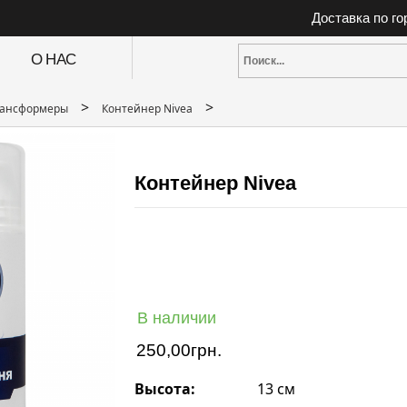
Доставка по г
О НАС
>
>
трансформеры
Контейнер Nivea
Контейнер Nivea
В наличии
250,00
грн.
Высота:
13 см