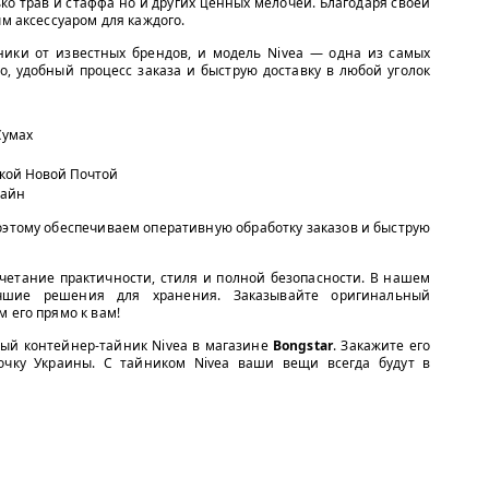
ко трав и стаффа но и других ценных мелочей. Благодаря своей
 аксессуаром для каждого.
ики от известных брендов, и модель Nivea — одна из самых
о, удобный процесс заказа и быструю доставку в любой уголок
Сумах
вкой Новой Почтой
лайн
оэтому обеспечиваем оперативную обработку заказов и быструю
очетание практичности, стиля и полной безопасности. В нашем
шие решения для хранения. Заказывайте оригинальный
 его прямо к вам!
ный контейнер-тайник Nivea в магазине
Bongstar
. Закажите его
очку Украины. С тайником Nivea ваши вещи всегда будут в