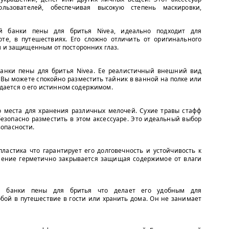
льзователей, обеспечивая высокую степень маскировки,
й банки пены для бритья Nivea, идеально подходит для
те, в путешествиях. Его сложно отличить от оригинального
м и защищенным от посторонних глаз.
банки пены для бритья Nivea. Ее реалистичный внешний вид
 Вы можете спокойно разместить тайник в ванной на полке или
адается о его истинном содержимом.
о места для хранения различных мелочей. Сухие травы стафф
зопасно разместить в этом аксессуаре. Это идеальный выбор
зопасности.
ластика что гарантирует его долговечность и устойчивость к
ление герметично закрывается защищая содержимое от влаги
ой банки пены для бритья что делает его удобным для
обой в путешествие в гости или хранить дома. Он не занимает