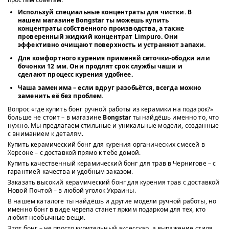
Используй специальные концентраты для чистки. В
нашем магазине
Bongstar
ты можешь купить
концентраты собственного производства, а также
проверенный жидкий концентрат
Limpuro
. Они
эффективно очищают поверхность и устраняют запахи.
Для комфортного курения применяй
сеточки-ободки или
бочонки 12 мм
. Они продлят срок службы чаши и
сделают процесс курения удобнее.
Чаша заменима – если вдруг разобьётся, всегда можно
заменить её без проблем.
Вопрос «где купить бонг ручной работы из керамики на подарок?»
больше не стоит – в магазине
Bongstar
ты найдёшь именно то, что
нужно. Мы предлагаем стильные и уникальные модели, созданные
с вниманием к деталям.
Купить керамический бонг для курения органических смесей в
Херсоне – с доставкой прямо к тебе домой.
Купить качественный керамический бонг для трав в Чернигове – с
гарантией качества и удобным заказом.
Заказать высокий керамический бонг для курения трав с доставкой
Новой Почтой – в любой уголок Украины.
В нашем каталоге ты найдёшь и другие модели ручной работы, но
именно бонг в виде черепа станет ярким подарком для тех, кто
любит необычные вещи.
Этот бонг – не просто курительный аксессуар, а выражение стиля.