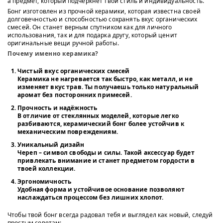
а предмет, который подчеркнёт твой стиль и индивидуальность.
Бонг изготовлен из прочной керамики, которая известна своей
долговечностью и способностью сохранять вкус органических
смесей. Он станет верным спутником как для личного
использования, так и для подарка другу, который ценит
оригинальные вещи ручной работы.
Почему именно керамика?
Чистый вкус органических смесей
Керамика не нагревается так быстро, как металл, и не
изменяет вкус трав. Ты получаешь только натуральный
аромат без посторонних примесей.
Прочность и надёжность
В отличие от стеклянных моделей, которые легко
разбиваются, керамический бонг более устойчив к
механическим повреждениям.
Уникальный дизайн
Череп – символ свободы и силы. Такой аксессуар будет
привлекать внимание и станет предметом гордости в
твоей коллекции.
Эргономичность
Удобная форма и устойчивое основание позволяют
наслаждаться процессом без лишних хлопот.
Чтобы твой бонг всегда радовал тебя и выглядел как новый, следуй
простым советам: