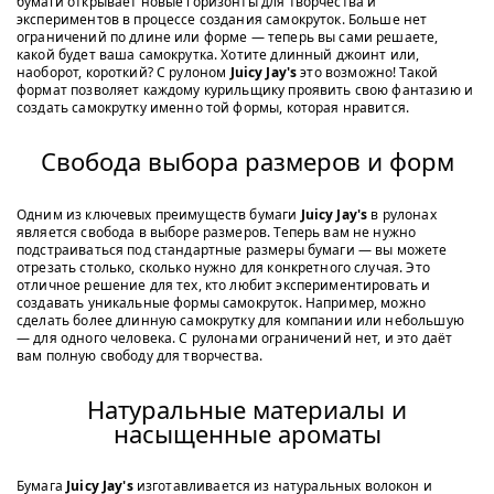
бумаги открывает новые горизонты для творчества и
экспериментов в процессе создания самокруток. Больше нет
ограничений по длине или форме — теперь вы сами решаете,
какой будет ваша самокрутка. Хотите длинный джоинт или,
наоборот, короткий? С рулоном
Juicy Jay's
это возможно! Такой
формат позволяет каждому курильщику проявить свою фантазию и
создать самокрутку именно той формы, которая нравится.
Свобода выбора размеров и форм
Одним из ключевых преимуществ бумаги
Juicy Jay's
в рулонах
является свобода в выборе размеров. Теперь вам не нужно
подстраиваться под стандартные размеры бумаги — вы можете
отрезать столько, сколько нужно для конкретного случая. Это
отличное решение для тех, кто любит экспериментировать и
создавать уникальные формы самокруток. Например, можно
сделать более длинную самокрутку для компании или небольшую
— для одного человека. С рулонами ограничений нет, и это даёт
вам полную свободу для творчества.
Натуральные материалы и
насыщенные ароматы
Бумага
Juicy Jay's
изготавливается из натуральных волокон и