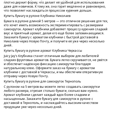
плотно держит форму, что делает её удобной для использования
даже для новичков. К тому же, она горит медленно и равномерно,
что позволяет наслаждаться процессом курения дольше.
Купить бумагу в рулоне Клубника Николаев
Бумага в рулоне длиной 5 метров — это отличное решение для тех,
кто хочет иметь возможность экспериментировать с размерами
самокруток. Аромат клубники добавляет процессу курения сладкий
вкус и приятный аромат, делая его ещё более запоминающимся.
Закажите бумагу с ароматом клубники с быстрой доставкой в
Николаев через Новую Почту, и получите её уже через несколько
дней.
Купить бумагу в рулоне аромат Клубника Черкассы
Juicy Jay’s Клубника станет отличным выбором для любителей
сладких фруктовых ароматов. Бумага легко скручивается, не рвётся
и обеспечит надёжную фиксацию самокрутки благодаря
натуральному клею. Оформите заказ на бумагу с ароматом
клубники с доставкой в Черкассы, и мы обеспечим оперативную
отправку через Новую Почту.
Купить бумагу в рулоне для самокруток Тернополь
С рулоном на 5 метров вы можете легко создавать самокрутки
любого размера, отрезая столько бумаги, сколько вам нужно.
Аромат клубники сделает каждый вдох более сладким и
насыщенным. Закажите бумагу для самокруток в рулоне с
доставкой в Тернополь, и наслаждайтесь высоким качеством
продукции уже через несколько дней.