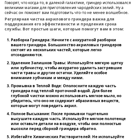
Говорят, что когда-то, в далекой галактике, гриндер использовался
великими магами для приготовления чародейских зелий. Ну а
сейчас он поможет вам подготовить что-то не менее волшебное.
Регулярная чистка акрилового гриндера важна для
поддержания его эффективности и продления срока
службы. Вот простые шаги, которые помогут вам в этом:
Разборка Гриндера:
Начните с аккуратной разборки
вашего гриндера. Большинство акриловых гриндеров
состоят из нескольких частей, которые легко
отсоединяются.
Удаление Залишков Травы:
Используйте мягкую щетку
или зубочистку, чтобы аккуратно удалить застрявшие
части травы и другие остатки. Уделяйте особое
внимание зубчикам и между ними.
Промывка в Теплой Воде:
Ополосните каждую часть
гриндера под теплой проточной водой. Для более
глубокой чистки можно использовать мягкое мыло, но
убедитесь, что оно не содержит абразивных веществ,
которые могут повредить акрил.
Полное Высыхание:
После промывки тщательно
высушите каждую часть. Используйте мягкое полотенце
или оставьте детали на воздухе, чтобы они полностью
высохли перед сборкой гриндера обратно.
Избегайте Химических Растворителей:
Не используйте