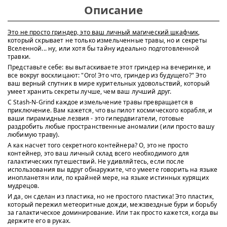
Описание
Это не просто гриндер, это ваш личный магический шкафчик
,
который скрывает не только измельченные травы, но и секреты
Вселенной... ну, или хотя бы тайну идеально подготовленной
травки.
Представьте себе: вы вытаскиваете этот гриндер на вечеринке, и
все вокруг восклицают: "Ого! Это что, гриндер из будущего?" Это
ваш верный спутник в мире курительных удовольствий, который
умеет хранить секреты лучше, чем ваш лучший друг.
С Stash-N-Grind каждое измельчение травы превращается в
приключение. Вам кажется, что вы пилот космического корабля, и
ваши пирамидные лезвия - это гипердвигатели, готовые
раздробить любые пространственные аномалии (или просто вашу
любимую траву).
А как насчет того секретного контейнера? О, это не просто
контейнер, это ваш личный склад всего необходимого для
галактических путешествий. Не удивляйтесь, если после
использования вы вдруг обнаружите, что умеете говорить на языке
инопланетян или, по крайней мере, на языке истинных курящих
мудрецов.
И да, он сделан из пластика, но не простого пластика! Это пластик,
который пережил метеоритные дожди, межзвездные бури и борьбу
за галактическое доминирование. Или так просто кажется, когда вы
держите его в руках.