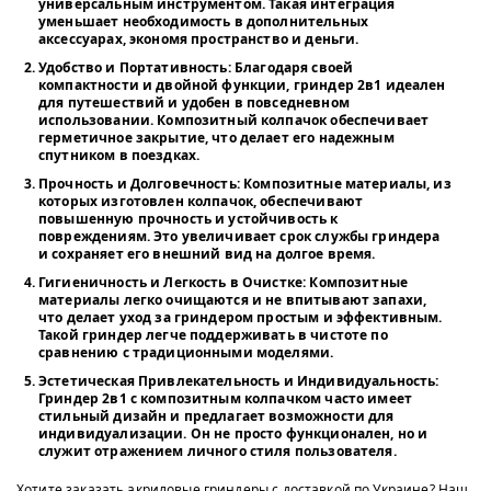
универсальным инструментом. Такая интеграция
уменьшает необходимость в дополнительных
аксессуарах, экономя пространство и деньги.
Удобство и Портативность
: Благодаря своей
компактности и двойной функции, гриндер 2в1 идеален
для путешествий и удобен в повседневном
использовании. Композитный колпачок обеспечивает
герметичное закрытие, что делает его надежным
спутником в поездках.
Прочность и Долговечность
: Композитные материалы, из
которых изготовлен колпачок, обеспечивают
повышенную прочность и устойчивость к
повреждениям. Это увеличивает срок службы гриндера
и сохраняет его внешний вид на долгое время.
Гигиеничность и Легкость в Очистке
: Композитные
материалы легко очищаются и не впитывают запахи,
что делает уход за гриндером простым и эффективным.
Такой гриндер легче поддерживать в чистоте по
сравнению с традиционными моделями.
Эстетическая Привлекательность и Индивидуальность
:
Гриндер 2в1 с композитным колпачком часто имеет
стильный дизайн и предлагает возможности для
индивидуализации. Он не просто функционален, но и
служит отражением личного стиля пользователя.
Хотите заказать акриловые гриндеры с доставкой по Украине? Наш