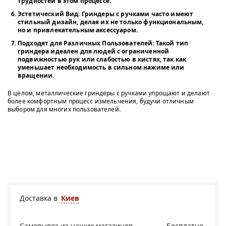
трудностей в этом процессе.
Эстетический Вид
: Гриндеры с ручками часто имеют
стильный дизайн, делая их не только функциональным,
но и привлекательным аксессуаром.
Подходят для Различных Пользователей
: Такой тип
гриндера идеален для людей с ограниченной
подвижностью рук или слабостью в кистях, так как
уменьшает необходимость в сильном нажиме или
вращении.
В целом, металлические гриндеры с ручками упрощают и делают
более комфортным процесс измельчения, будучи отличным
выбором для многих пользователей.
Доставка в
Киев
Самовывоз из
наших магазинов
Бесплатно