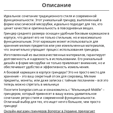
Описание
Идеальное сочетание традиционного стиля и современной
функциональности. Этот уникальный гриндер, выполненный в
форме классической мясорубки, идеально подходит для тех, кто
ценит качество и оригинальность в повседневных вещах.
Гриндер среднего размера оснащен удобным боковым кармашком в
корпусе, что делает его не только стильным, но и максимально
функциональным. Этот кармашек может использоваться для
хранения мелких предметов или уже измельченных материалов,
что значительно упрощает процесс использования гриндера.
Изготовленный из высококачественных материалов, гарантирует
долговечность и надежность в использовании. Его уникальный
дизайн в форме мясорубки не только привлекает внимание, но и
обеспечивает удобство и эффективность измельчения.
А боковой кармашек в корпусе гриндера? Это не просто место для
хранения – это ваш секретный отсек для сокровищ. Мелкие
предметы, монеты, или даже записка с тайным посланием – всё это
теперь можно спрятать в мельнице
Посетите bongstar.com.ua и ознакомьтесь с "Мельницей Middle" –
гриндером, который привнесет в вашу жизнь удивительное
сочетание ретро-стиля и современной функциональности.
Отличный выбор для тех, кто ищет нечто большее, чем просто
гриндер!
Онлайн-магазин гриндеров Bongstar в Украине предлагает