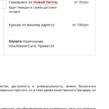
Самовывоз из
Новой Почты
от 35грн
Будет передан в службу доставки
сегодня
Курьер по вашему адрессу
от 100грн
Оплата
Наличными,
Visa/MasterCard, Приват24
ество, доступность и универсальность, можно бесконечно
симально простого, но в тоже время качественного Гриндера, но
о металла, что обеспечивает его надежность, ведь тут попросту