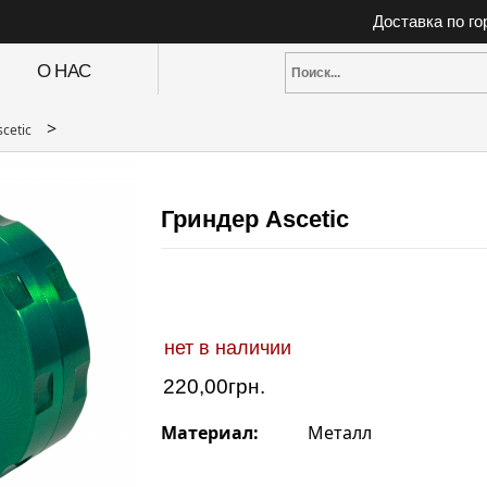
Доставка по г
О НАС
>
scetic
Гриндер Ascetic
нет в наличии
220,00
грн.
Материал:
Металл