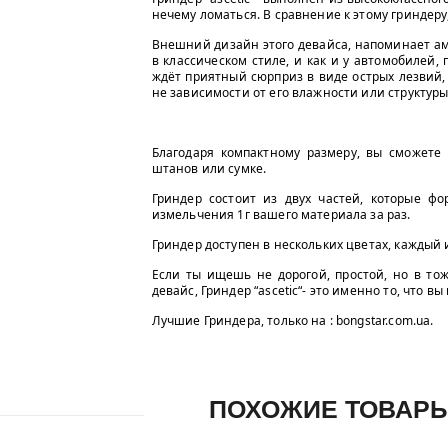
нечему ломаться. В сравнение к этому гриндеру
Внешний дизайн этого девайса, напоминает ам
в классическом стиле, и как и у автомобилей,
ждёт приятный сюрприз в виде острых лезвий, 
не зависимости от его влажности или структуры
Благодаря компактному размеру, вы сможете 
штанов или сумке.
Гриндер состоит из двух частей, которые фо
измельчения 1г вашего материала за раз.
Гриндер доступен в нескольких цветах, каждый 
Если ты ищешь не дорогой, простой, но в то
девайс, Гриндер “ascetic“- это именно то, что вы
Лучшие Гриндера, только на : bongstar.com.ua.
ПОХОЖИЕ ТОВАР