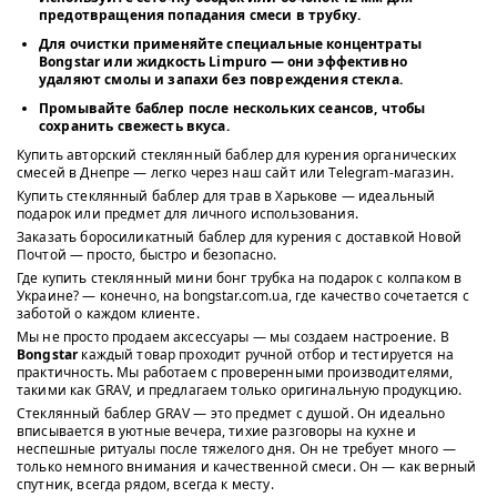
предотвращения попадания смеси в трубку.
Для очистки применяйте
специальные концентраты
Bongstar
или
жидкость Limpuro
— они эффективно
удаляют смолы и запахи без повреждения стекла.
Промывайте баблер после нескольких сеансов, чтобы
сохранить свежесть вкуса.
Купить авторский стеклянный баблер для курения органических
смесей в Днепре — легко через наш сайт или Telegram-магазин.
Купить стеклянный баблер для трав в Харькове — идеальный
подарок или предмет для личного использования.
Заказать боросиликатный баблер для курения с доставкой Новой
Почтой — просто, быстро и безопасно.
Где купить стеклянный мини бонг трубка на подарок с колпаком в
Украине? — конечно, на bongstar.com.ua, где качество сочетается с
заботой о каждом клиенте.
Мы не просто продаем аксессуары — мы создаем настроение. В
Bongstar
каждый товар проходит ручной отбор и тестируется на
практичность. Мы работаем с проверенными производителями,
такими как GRAV, и предлагаем только оригинальную продукцию.
Стеклянный баблер GRAV — это предмет с душой. Он идеально
вписывается в уютные вечера, тихие разговоры на кухне и
неспешные ритуалы после тяжелого дня. Он не требует много —
только немного внимания и качественной смеси. Он — как верный
спутник, всегда рядом, всегда к месту.