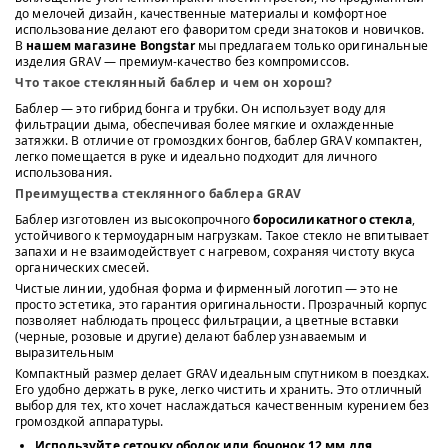
до мелочей дизайн, качественные материалы и комфортное
использование делают его фаворитом среди знатоков и новичков.
В
нашем магазине Bongstar
мы предлагаем только оригинальные
изделия GRAV — премиум-качество без компромиссов.
Что такое стеклянный баблер и чем он хорош?
Баблер — это гибрид бонга и трубки. Он использует воду для
фильтрации дыма, обеспечивая более мягкие и охлажденные
затяжки. В отличие от громоздких бонгов, баблер GRAV компактен,
легко помещается в руке и идеально подходит для личного
использования.
Преимущества стеклянного баблера GRAV
Баблер изготовлен из высокопрочного
боросиликатного стекла
,
устойчивого к термоударным нагрузкам. Такое стекло не впитывает
запахи и не взаимодействует с нагревом, сохраняя чистоту вкуса
органических смесей.
Чистые линии, удобная форма и фирменный логотип — это не
просто эстетика, это гарантия оригинальности. Прозрачный корпус
позволяет наблюдать процесс фильтрации, а цветные вставки
(черные, розовые и другие) делают баблер узнаваемым и
выразительным
Компактный размер делает GRAV идеальным спутником в поездках.
Его удобно держать в руке, легко чистить и хранить. Это отличный
выбор для тех, кто хочет наслаждаться качественным курением без
громоздкой аппаратуры.
Используйте
сеточку ободок или бочонок 12 мм
для