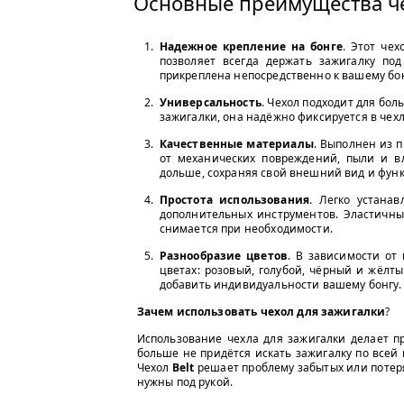
Основные преимущества че
Надежное крепление на бонге
. Этот че
позволяет всегда держать зажигалку по
прикреплена непосредственно к вашему бон
Универсальность
. Чехол подходит для бо
зажигалки, она надёжно фиксируется в чех
Качественные материалы
. Выполнен из 
от механических повреждений, пыли и вл
дольше, сохраняя свой внешний вид и фун
Простота использования
. Легко устанав
дополнительных инструментов. Эластичны
снимается при необходимости.
Разнообразие цветов
. В зависимости от
цветах: розовый, голубой, чёрный и жёлт
добавить индивидуальности вашему бонгу.
Зачем использовать чехол для зажигалки
?
Использование чехла для зажигалки делает п
больше не придётся искать зажигалку по всей 
Чехол
Belt
решает проблему забытых или потеря
нужны под рукой.