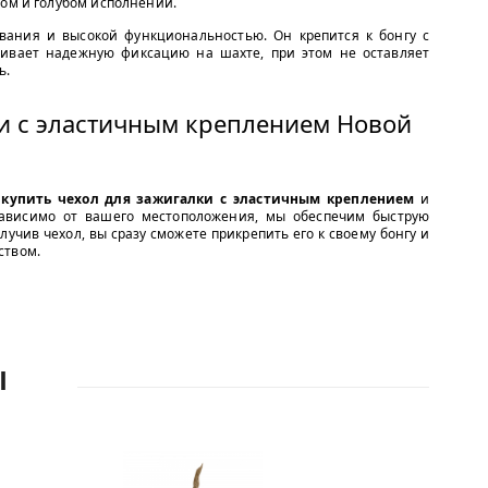
том и голубом исполнении.
вания и высокой функциональностью. Он крепится к бонгу с
чивает надежную фиксацию на шахте, при этом не оставляет
ь.
ки с эластичным креплением Новой
м
купить чехол для зажигалки с эластичным креплением
и
зависимо от вашего местоположения, мы обеспечим быструю
олучив чехол, вы сразу сможете прикрепить его к своему бонгу и
ством.
Ы