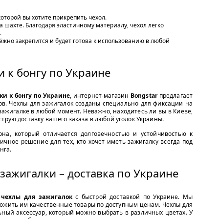
которой вы хотите прикрепить чехол.
а шахте. Благодаря эластичному материалу, чехол легко
.
дёжно закрепится и будет готова к использованию в любой
и к бонгу по Украине
ки к бонгу по Украине
, интернет-магазин
Bongstar
предлагает
ов. Чехлы для зажигалок созданы специально для фиксации на
 зажигалке в любой момент. Неважно, находитесь ли вы в Киеве,
трую доставку вашего заказа в любой уголок Украины.
на, который отличается долговечностью и устойчивостью к
чное решение для тех, кто хочет иметь зажигалку всегда под
нга.
зажигалки – доставка по Украине
чехлы для зажигалок
с быстрой доставкой по Украине. Мы
ложить им качественные товары по доступным ценам. Чехлы для
ьный аксессуар, который можно выбрать в различных цветах. У