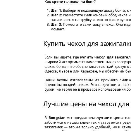
Как крепить чехол на бонг
?
Шаг 1
: Выберите подходящую шахту бонга, к 
Шаг 2
: Разместите силиконовый обод чехла н
натягивается на трубку и плотно фиксируется
Шаг 3
: Поместите зажигалку в чехол. Она на
момент.
Купить чехол для зажигалк
Если вы ищете, где
купить чехол для зажигал
широкий ассортимент качественных аксессуар
шахте бонга, что обеспечивает легкий доступ к
Одессе, Львове или Харькове, мы обеспечим быс
Наши чехлы изготовлены из прочного силико
внешним воздействиям. Это надежное и практи
рукой, не теряя её в процессе использования бо
Лучшие цены на чехол для 
В
Bongstar
мы предлагаем
лучшие цены на 
заботимся о наших клиентах и стараемся пред
зажигалок — это не только удобный, но и стил