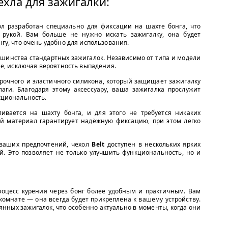
хла для зажигалки:
хол разработан специально для фиксации на шахте бонга, что
д рукой. Вам больше не нужно искать зажигалку, она будет
гу, что очень удобно для использования.
льшинства стандартных зажигалок. Независимо от типа и модели
ле, исключая вероятность выпадения.
прочного и эластичного силикона, который защищает зажигалку
аги. Благодаря этому аксессуару, ваша зажигалка прослужит
кциональность.
ливается на шахту бонга, и для этого не требуется никаких
й материал гарантирует надёжную фиксацию, при этом легко
 ваших предпочтений, чехол
Belt
доступен в нескольких ярких
ый. Это позволяет не только улучшить функциональность, но и
роцесс курения через бонг более удобным и практичным. Вам
комнате — она всегда будет прикреплена к вашему устройству.
нных зажигалок, что особенно актуально в моменты, когда они