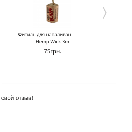
итиль для напаливания Raw
Hemp Wick 3m
Фитиль RAW
75грн.
12
 свой отзыв!