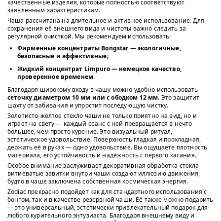
качественные изделия, которые полностью соответствуют
заявленным характеристикам.
Чаша рассчитана на длительное и активное использование. Для
сохранения её внешнего вида и чистоты важно следить за
регулярной очисткой. Мы рекомендуем использовать:
Фирменные концентраты Bongstar
— экологичные,
безопасные и эффективные;
Жидкий концентрат Limpuro
— немецкое качество,
проверенное временем.
Благодаря широкому входу в чашу можно удобно использовать
сеточку диаметром 10 мм или с ободком 12 мм
. Это защитит
шахту от забивания и упростит последующую чистку.
Золотисто-жёлтое стекло чаши не только приятно на вид, но и
играет на свету — каждый сеанс с ней превращается в нечто
большее, чем просто курение. Это визуальный ритуал,
эстетическое удовольствие. Поверхность гладкая и прохладная,
держать её в руках — одно удовольствие. Вы ощущаете плотность
материала, его устойчивость и надёжность с первого касания.
Особое внимание заслуживает декоративная обработка стекла —
витиеватые завитки внутри чаши создают иллюзию движения,
будто в чаше заключена собственная космическая энергия.
Zodiac прекрасно подойдёт как для стандартного использования с
бонгом, так и в качестве резервной чаши. Её также можно подарить
— это универсальный, эстетически привлекательный подарок для
любого курительного энтузиаста. Благодаря внешнему виду и