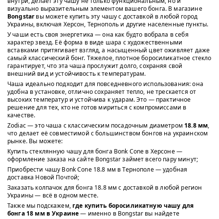
внутри, делает эту чашу не только функциональным, но и
визуально выразительным элементом вашего бонга. В магазине
Bongstar
вы можете купить эту чашу с доставкой в любой город
Украины, включая Херсон, Тернополь и другие населенные пункты.
У чаши есть своя энергетика — она как будто вобрала в себя
характер звезд. Её форма в виде шара с художественными
вставками притягивает взгляд, а насыщенный цвет оживляет даже
самый классический бонг. Тяжелое, плотное боросиликатное стекло
гарантирует, что эта чаша прослужит долго, сохраняя свой
внешний вид и устойчивость к температурам.
Чаша идеально подходит для повседневного использования: она
удобна в установке, отлично сохраняет тепло, не трескается от
высоких температур и устойчива к ударам. Это — практичное
решение для тех, кто не готов мириться с компромиссами в
качестве.
Zodiac — это чаша с классическим посадочным диаметром
18.8 мм
,
что делает её совместимой с большинством бонгов на украинском
рынке. Вы можете:
Купить стеклянную чашу для бонга Bonk Cone в Херсоне —
оформление заказа на сайте Bongstar займет всего пару минут;
Приобрести чашу Bonk Cone 18.8 мм в Тернополе — удобная
доставка Новой Почтой;
Заказать колпачок для бонга 18.8 мм с доставкой в любой регион
Украины — всё в одном месте.
Также мы подскажем,
где купить боросиликатную чашу для
бонга 18 мм в Украине
— именно в Bongstar вы найдете