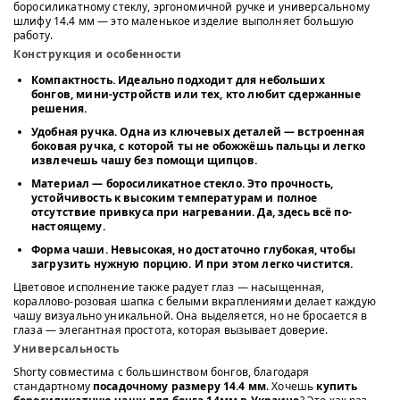
боросиликатному стеклу, эргономичной ручке и универсальному
шлифу 14.4 мм — это маленькое изделие выполняет большую
работу.
Конструкция и особенности
Компактность.
Идеально подходит для небольших
бонгов, мини-устройств или тех, кто любит сдержанные
решения.
Удобная ручка.
Одна из ключевых деталей — встроенная
боковая ручка, с которой ты не обожжёшь пальцы и легко
извлечешь чашу без помощи щипцов.
Материал — боросиликатное стекло.
Это прочность,
устойчивость к высоким температурам и полное
отсутствие привкуса при нагревании. Да, здесь всё по-
настоящему.
Форма чаши.
Невысокая, но достаточно глубокая, чтобы
загрузить нужную порцию. И при этом легко чистится.
Цветовое исполнение также радует глаз — насыщенная,
кораллово-розовая шапка с белыми вкраплениями делает каждую
чашу визуально уникальной. Она выделяется, но не бросается в
глаза — элегантная простота, которая вызывает доверие.
Универсальность
Shorty совместима с большинством бонгов, благодаря
стандартному
посадочному размеру 14.4 мм
. Хочешь
купить