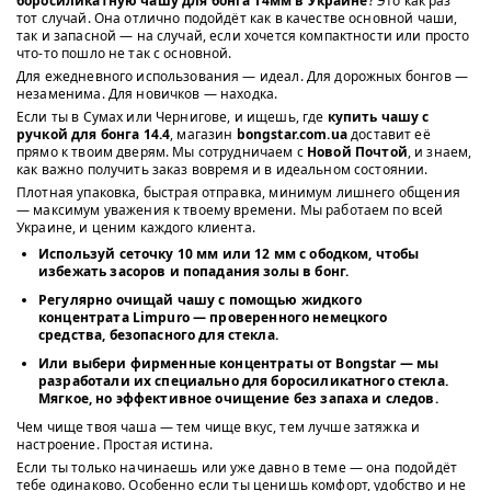
боросиликатную чашу для бонга 14мм в Украине
? Это как раз
тот случай. Она отлично подойдёт как в качестве основной чаши,
так и запасной — на случай, если хочется компактности или просто
что-то пошло не так с основной.
Для ежедневного использования — идеал. Для дорожных бонгов —
незаменима. Для новичков — находка.
Если ты в Сумах или Чернигове, и ищешь, где
купить чашу с
ручкой для бонга 14.4
, магазин
bongstar.com.ua
доставит её
прямо к твоим дверям. Мы сотрудничаем с
Новой Почтой
, и знаем,
как важно получить заказ вовремя и в идеальном состоянии.
Плотная упаковка, быстрая отправка, минимум лишнего общения
— максимум уважения к твоему времени. Мы работаем по всей
Украине, и ценим каждого клиента.
Используй
сеточку 10 мм
или
12 мм с ободком
, чтобы
избежать засоров и попадания золы в бонг.
Регулярно очищай чашу с помощью
жидкого
концентрата Limpuro
— проверенного немецкого
средства, безопасного для стекла.
Или выбери
фирменные концентраты от Bongstar
— мы
разработали их специально для боросиликатного стекла.
Мягкое, но эффективное очищение без запаха и следов.
Чем чище твоя чаша — тем чище вкус, тем лучше затяжка и
настроение. Простая истина.
Если ты только начинаешь или уже давно в теме — она подойдёт
тебе одинаково. Особенно если ты ценишь комфорт, удобство и не