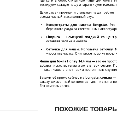
Где купить боросиликатную чашу для бонга 1
тестируем каждую чашу и гарантируем идеально
Даже самая прочная и стильная чаша требует п
всегда чистый, насыщенный вкус.
Концентраты для чистки Bongstar.
Это 
бережного ухода за стеклянными аксессуар
Limpuro — немецкий жидкий концентра
оставляя запаха и налёта.
Сеточка для чаши.
Используй
сеточку 
упростить чистку. Они также помогут продл
Чаша для бонга Honey 14.4 мм
— это не прост
добавит яркости, тепла и уюта в твои сессии. П
— такая чаша станет твоим постоянным спутни
Закажи её прямо сейчас на
bongstar.com.ua
— 
заказу фирменный концентрат для чистки и по
без компромиссов.
ПОХОЖИЕ ТОВАР