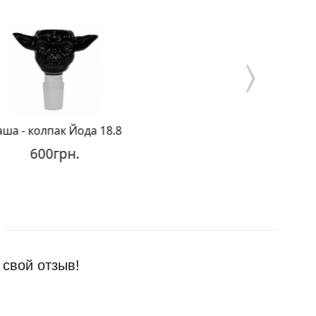
а - колпак Йода 18.8
Чаша - колпак 
600грн.
250грн
 свой отзыв!