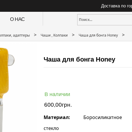
Доставка по г
О НАС
>
>
>
олпаки, адаптеры
Чаши , Колпаки
Чаша для бонга Honey
Чаша для бонга Honey
В наличии
600,00
грн.
Материал:
Боросиликатное
стекло