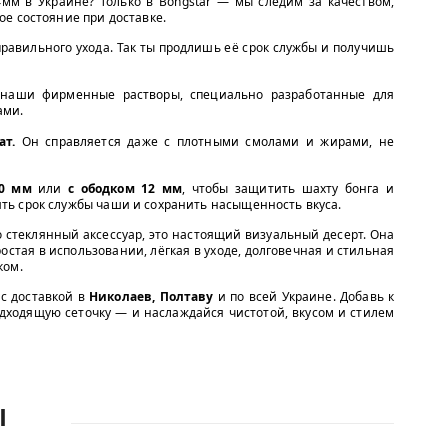
4мм в Украине? Только в Bongstar — мы следим за качеством,
е состояние при доставке.
равильного ухода. Так ты продлишь её срок службы и получишь
наши фирменные растворы, специально разработанные для
ами.
т.
Он справляется даже с плотными смолами и жирами, не
10 мм
или
с ободком 12 мм
, чтобы защитить шахту бонга и
ить срок службы чаши и сохранить насыщенность вкуса.
о стеклянный аксессуар, это настоящий визуальный десерт. Она
ростая в использовании, лёгкая в уходе, долговечная и стильная
ком.
с доставкой в
Николаев, Полтаву
и по всей Украине. Добавь к
дходящую сеточку — и наслаждайся чистотой, вкусом и стилем
Ы