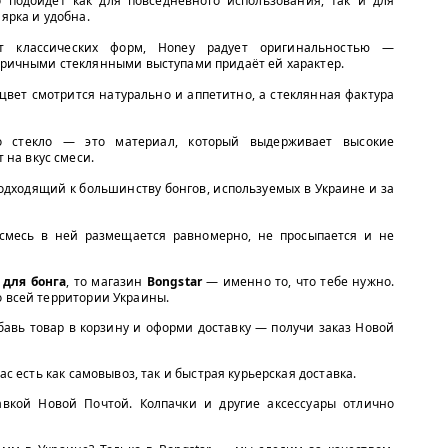
 подойдёт как для повседневного использования, так и для
ярка и удобна.
 классических форм, Honey радует оригинальностью —
ричными стеклянными выступами придаёт ей характер.
вет смотрится натурально и аппетитно, а стеклянная фактура
 стекло — это материал, который выдерживает высокие
 на вкус смеси.
одходящий к большинству бонгов, используемых в Украине и за
смесь в ней размещается равномерно, не просыпается и не
 для бонга
, то магазин
Bongstar
— именно то, что тебе нужно.
о всей территории Украины.
бавь товар в корзину и оформи доставку — получи заказ Новой
ас есть как самовывоз, так и быстрая курьерская доставка.
авкой Новой Почтой. Колпачки и другие аксессуары отлично