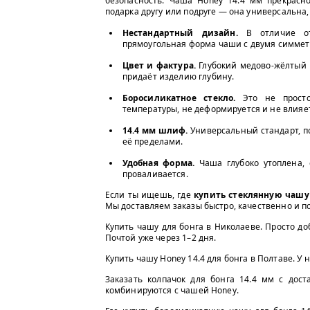
безопасность. Чаша Honey 14.4 мм прекрасно
подарка другу или подруге — она универсальна, 
Нестандартный дизайн.
В отличие от
прямоугольная форма чаши с двумя симмет
Цвет и фактура.
Глубокий медово-жёлтый ц
придаёт изделию глубину.
Боросиликатное стекло.
Это не просто
температуры, не деформируется и не влияет
14.4 мм шлиф.
Универсальный стандарт, п
её пределами.
Удобная форма.
Чаша глубоко утоплена, 
проваливается.
Если ты ищешь, где
купить стеклянную чашу
Мы доставляем заказы быстро, качественно и п
Купить чашу для бонга в Николаеве. Просто до
Почтой уже через 1–2 дня.
Купить чашу Honey 14.4 для бонга в Полтаве. У н
Заказать колпачок для бонга 14.4 мм с дост
комбинируются с чашей Honey.