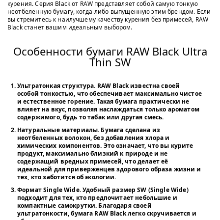
курения. Серия Black от RAW представляет собой самую тонкую
неотбеленную бумагу, когда-либо выпущенную этим брендом. Если
вы стремитесь к наилучшему качеству курения без примесей, RAW
Black станет вашим идеальным выбором.
Особенности бумаги RAW Black Ultra
Thin SW
Ультратонкая структура
. RAW Black известна своей
особой тонкостью, что обеспечивает максимально чистое
и естественное горение. Такая бумага практически не
влияет на вкус, позволяя наслаждаться только ароматом
содержимого, будь то табак или другая смесь.
Натуральные материалы
. Бумага сделана из
неотбеленных волокон, без добавления хлора и
химических компонентов. Это означает, что вы курите
продукт, максимально близкий к природе и не
содержащий вредных примесей, что делает её
идеальной для приверженцев здорового образа жизни и
тех, кто заботится об экологии.
Формат Single Wide
. Удобный размер SW (Single Wide)
подходит для тех, кто предпочитает небольшие и
компактные самокрутки. Благодаря своей
ультратонкости, бумага RAW Black легко скручивается и