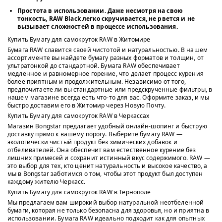
Простота в использовании
. Даже несмотря на свою
тонкость, RAW Black легко скручивается, не рвется и не
вызывает сложностей в процессе использования.
Купить Бумагу для самокруток RAW в Житомире
Бумага RAW славится своей чистотой и натуральностью. В нашем
ассортименте вы найдете бумагу разных форматов и толщин, от
ультратонкой до стандартной. Бумага RAW обеспечивает
медленное и равномерное горение, что делает процесс курения
более приятным и продолжительным. Независимо от того,
предпочитаете ли вы стандартные или предскрученные фильтры, в
нашем магазине всегда есть что-то для вас. Оформите заказ, и мы
быстро доставим его в Житомир через Новую Почту.
Купить Бумагу для самокруток RAW в Черкассах
Магазин Bongstar предлагает удобный онлайн-шопинг и быструю
доставку прямо к вашему порогу. Выберите бумагу RAW —
экологически чистый продукт без химических добавок и
отбеливателей. Она обеспечит вам естественное курение без
лишних примесей и сохранит истинный вкус содержимого. RAW —
это выбор для тех, кто ценит натуральность и высокое качество, а
мы в Bongstar заботимся о том, чтобы этот продукт был доступен
каждому жителю Черкасс.
Купить Бумагу для самокруток RAW в Тернополе
Мы предлагаем вам широкий выбор натуральной неотбеленной
бумаги, которая не только безопасна для здоровья, но и приятна в
использовании. Бумага RAW идеально подходит как для опытных