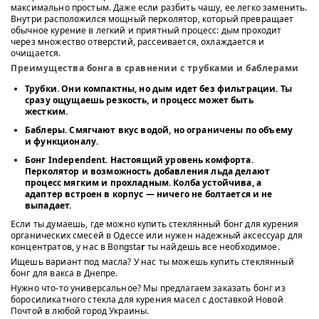
максимально простым. Даже если разбить чашу, ее легко заменить.
Внутри расположился мощный перколятор, который превращает
обычное курение в легкий и приятный процесс: дым проходит
через множество отверстий, рассеивается, охлаждается и
очищается.
Преимущества бонга в сравнении с трубками и баблерами
Трубки.
Они компактны, но дым идет без фильтрации. Ты
сразу ощущаешь резкость, и процесс может быть
жестким.
Баблеры.
Смягчают вкус водой, но ограничены по объему
и функционалу.
Бонг Independent.
Настоящий уровень комфорта.
Перколятор и возможность добавления льда делают
процесс мягким и прохладным. Колба устойчива, а
адаптер встроен в корпус — ничего не болтается и не
выпадает.
Если ты думаешь, где можно купить стеклянный бонг для курения
органических смесей в Одессе или нужен надежный аксессуар для
концентратов, у нас в Bongsta
r
ты найдешь все необходимое.
Ищешь вариант под масла? У нас ты можешь купить стеклянный
бонг для вакса в Днепре.
Нужно что-то универсальное? Мы предлагаем заказать бонг из
боросиликатного стекла для курения масел с доставкой Новой
Почтой в любой город Украины.