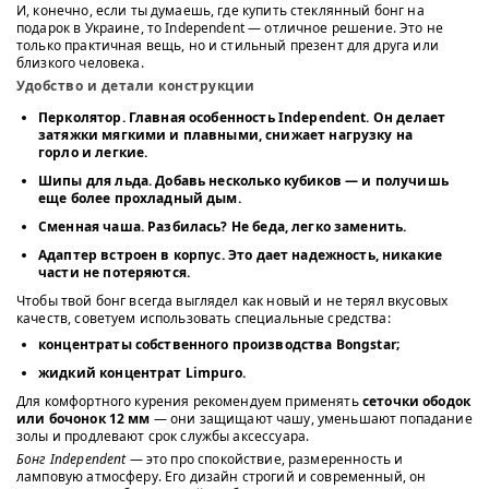
И, конечно, если ты думаешь, где купить стеклянный бонг на
подарок в Украине, то Independent — отличное решение. Это не
только практичная вещь, но и стильный презент для друга или
близкого человека.
Удобство и детали конструкции
Перколятор.
Главная особенность Independent. Он делает
затяжки мягкими и плавными, снижает нагрузку на
горло и легкие.
Шипы для льда.
Добавь несколько кубиков — и получишь
еще более прохладный дым.
Сменная чаша.
Разбилась? Не беда, легко заменить.
Адаптер встроен в корпус.
Это дает надежность, никакие
части не потеряются.
Чтобы твой бонг всегда выглядел как новый и не терял вкусовых
качеств, советуем использовать специальные средства:
концентраты собственного производства
Bongstar
;
жидкий концентрат
Limpuro
.
Для комфортного курения рекомендуем применять
сеточки ободок
или бочонок 12 мм
— они защищают чашу, уменьшают попадание
золы и продлевают срок службы аксессуара.
Бонг Independent
— это про спокойствие, размеренность и
ламповую атмосферу. Его дизайн строгий и современный, он