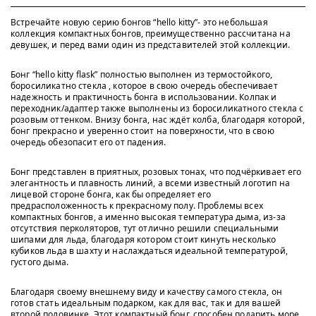
Встречайте новую серию бонгов “hello kitty”- это небольшая
коллекция компактных бонгов, преимущественно рассчитана на
девушек, и перед вами один из представителей этой коллекции.
Бонг “hello kitty flask” полностью выполнен из термостойкого,
боросиликатно стекла , которое в свою очередь обеспечивает
надежность и практичность бонга в использовании. Колпак и
переходник/адаптер также выполнены из боросиликатного стекла с
розовым оттенком. Внизу бонга, нас ждёт колба, благодаря которой,
бонг прекрасно и уверенно стоит на поверхности, что в свою
очередь обезопасит его от падения.
Бонг представлен в приятных, розовых тонах, что подчёркивает его
элегантность и плавность линий, а всеми известный логотип на
лицевой стороне бонга, как бы определяет его
предрасположенность к прекрасному полу. Проблемы всех
компактных бонгов, а именно высокая температура дыма, из-за
отсутствия перколяторов, тут отлично решили специальными
шипами для льда, благодаря котором стоит кинуть несколько
кубиков льда в шахту и наслаждаться идеальной температурой,
густого дыма.
Благодаря своему внешнему виду и качеству самого стекла, он
готов стать идеальным подарком, как для вас, так и для вашей
второй половинке. Этот компактный бонг, способен подарить море