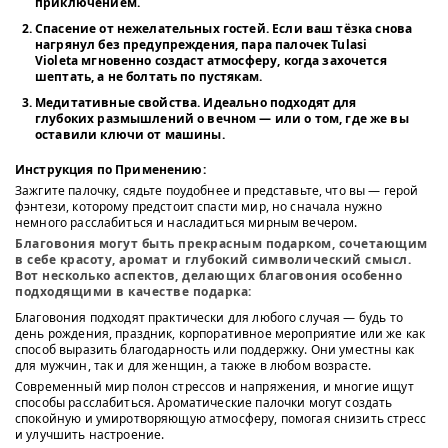
приключением.
Спасение от нежелательных гостей.
Если ваш тёзка снова
нагрянул без предупреждения, пара палочек Tulasi
Violeta мгновенно создаст атмосферу, когда захочется
шептать, а не болтать по пустякам.
Медитативные свойства.
Идеально подходят для
глубоких размышлений о вечном — или о том, где же вы
оставили ключи от машины.
Инструкция по Применению:
Зажгите палочку, сядьте поудобнее и представьте, что вы — герой
фэнтези, которому предстоит спасти мир, но сначала нужно
немного расслабиться и насладиться мирным вечером.
Благовония могут быть прекрасным подарком, сочетающим
в себе красоту, аромат и глубокий символический смысл.
Вот несколько аспектов, делающих благовония особенно
подходящими в качестве подарка:
Благовония подходят практически для любого случая — будь то
день рождения, праздник, корпоративное мероприятие или же как
способ выразить благодарность или поддержку. Они уместны как
для мужчин, так и для женщин, а также в любом возрасте.
Современный мир полон стрессов и напряжения, и многие ищут
способы расслабиться. Ароматические палочки могут создать
спокойную и умиротворяющую атмосферу, помогая снизить стресс
и улучшить настроение.