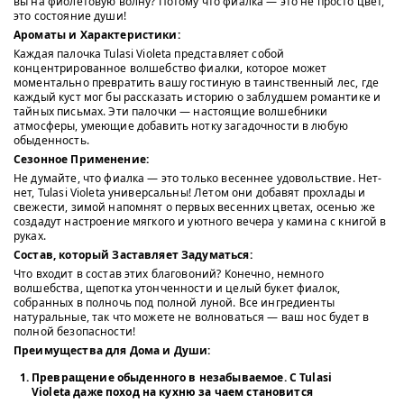
вы на фиолетовую волну? Потому что фиалка — это не просто цвет,
это состояние души!
Ароматы и Характеристики:
Каждая палочка Tulasi Violeta представляет собой
концентрированное волшебство фиалки, которое может
моментально превратить вашу гостиную в таинственный лес, где
каждый куст мог бы рассказать историю о заблудшем романтике и
тайных письмах. Эти палочки — настоящие волшебники
атмосферы, умеющие добавить нотку загадочности в любую
обыденность.
Сезонное Применение:
Не думайте, что фиалка — это только весеннее удовольствие. Нет-
нет, Tulasi Violeta универсальны! Летом они добавят прохлады и
свежести, зимой напомнят о первых весенних цветах, осенью же
создадут настроение мягкого и уютного вечера у камина с книгой в
руках.
Состав, который Заставляет Задуматься:
Что входит в состав этих благовоний? Конечно, немного
волшебства, щепотка утонченности и целый букет фиалок,
собранных в полночь под полной луной. Все ингредиенты
натуральные, так что можете не волноваться — ваш нос будет в
полной безопасности!
Преимущества для Дома и Души:
Превращение обыденного в незабываемое.
С Tulasi
Violeta даже поход на кухню за чаем становится