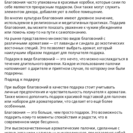
Благовония часто упакованы в красивые коробки, которые сами по
себе являются прекрасным подарком. Они также могут служить
элементом декора, добавляя уют в любое помещение.
Во многих культурах благовония имеют духовное значение,
используемое в религиозных и медитативных практиках. Подарив
благовония, вы можете показать уважение к чужим убеждениям
или помочь кому-то на пути к самопознанию.
На рынке представлено множество видов благовоний с
различными ароматами — от лаванды и сандала до экзотических
восточных специй. Это позволяет выбрать аромат, который
наилучшим образом подходит для получателя подарка.
Подарок в виде благовоний — это нечто, что можно наслаждаться в
течение длительного времени. Каждое использование палочки
напоминает о дарителе и приятном случае, по которому они были
подарены.
Подход к подарку
При выборе благовоний в качестве подарка стоит учитывать
личные предпочтения и чувствительность получателя к ароматам.
Также можно дополнить подарок красивой подставкой для палочек
или набором для ароматерапии, что сделает его ещё более
особенным.
Благовония — это больше, чем просто подарок. Это возможность
подарить кому-то моменты спокойствия и радости, что в
современном мире бесценно.
Эти высококачественные ароматические палочки, сделанные с
использованием натуральных ингредиентов, представляют собой