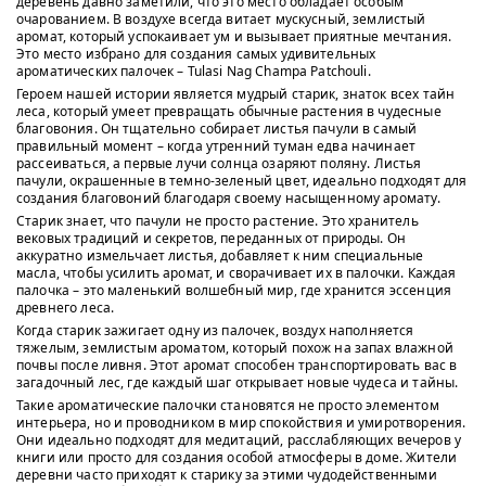
деревень давно заметили, что это место обладает особым
очарованием. В воздухе всегда витает мускусный, землистый
аромат, который успокаивает ум и вызывает приятные мечтания.
Это место избрано для создания самых удивительных
ароматических палочек – Tulasi Nag Champa Patchouli.
Героем нашей истории является мудрый старик, знаток всех тайн
леса, который умеет превращать обычные растения в чудесные
благовония. Он тщательно собирает листья пачули в самый
правильный момент – когда утренний туман едва начинает
рассеиваться, а первые лучи солнца озаряют поляну. Листья
пачули, окрашенные в темно-зеленый цвет, идеально подходят для
создания благовоний благодаря своему насыщенному аромату.
Старик знает, что пачули не просто растение. Это хранитель
вековых традиций и секретов, переданных от природы. Он
аккуратно измельчает листья, добавляет к ним специальные
масла, чтобы усилить аромат, и сворачивает их в палочки. Каждая
палочка – это маленький волшебный мир, где хранится эссенция
древнего леса.
Когда старик зажигает одну из палочек, воздух наполняется
тяжелым, землистым ароматом, который похож на запах влажной
почвы после ливня. Этот аромат способен транспортировать вас в
загадочный лес, где каждый шаг открывает новые чудеса и тайны.
Такие ароматические палочки становятся не просто элементом
интерьера, но и проводником в мир спокойствия и умиротворения.
Они идеально подходят для медитаций, расслабляющих вечеров у
книги или просто для создания особой атмосферы в доме. Жители
деревни часто приходят к старику за этими чудодейственными