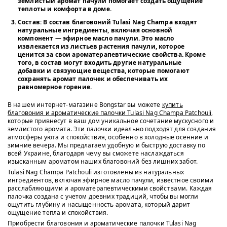
землистый аромат пачули помогает создать ощущение
теплоты и комфорта в доме.
Состав
: В состав благовоний Tulasi Nag Champa входят
натуральные ингредиенты, включая основной
компонент — эфирное масло пачули. Это масло
извлекается из листьев растения пачули, которое
ценится за свои ароматерапевтические свойства. Кроме
того, в состав могут входить другие натуральные
добавки и связующие вещества, которые помогают
сохранять аромат палочек и обеспечивать их
равномерное горение.
В нашем интернет-магазине Bongstar вы можете
купить
благовония и ароматические палочки Tulasi Nag Champa Patchouli
,
которые привнесут в ваш дом уникальное сочетание мускусного и
землистого аромата. Эти палочки идеально подходят для создания
атмосферы уюта и спокойствия, особенно в холодные осенние и
зимние вечера. Мы предлагаем удобную и быструю доставку по
всей Украине, благодаря чему вы сможете наслаждаться
изысканным ароматом наших благовоний без лишних забот.
Tulasi Nag Champa Patchouli изготовлены из натуральных
ингредиентов, включая эфирное масло пачули, известное своими
расслабляющими и ароматерапевтическими свойствами. Каждая
палочка создана с учетом древних традиций, чтобы вы могли
ощутить глубину и насыщенность аромата, который дарит
ощущение тепла и спокойствия.
Приобрести благовония и ароматические палочки Tulasi Nag