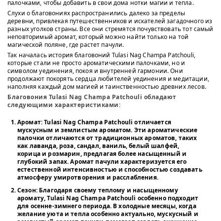
палочками, чтобы добавить в свои дома нотки магии и тепла.
Слухи о благовониях распространились далеко за пределы
деревни, привлекая путешественников и искателей загадочного из
разных уголков страны. Все они стремятся почувствовать тот самый
неповторимый аромат, который можно найти только на той
магической поляне, где растет пачули.
Так началась история благовоний Tulasi Nag Champa Patchouli,
которые стали не просто ароматическими палочками, но и
символом уединения, покоя и внутренней гармонии. Они
продолжают покорять сердца любителей уединения и медитации,
наполняя каждый дом магией и таинственностью древних лесов.
Благовония Tulasi Nag Champa Patchouli обладают
следующими характеристиками:
Аромат
: Tulasi Nag Champa Patchouli отличается
мускусным и землистым ароматом. Эти ароматические
палочки отличаются от традиционных ароматов, таких
как лаванда, роза, сандал, ваниль, белый шалфей,
корица и розмарин, предлагая более насыщенный и
глубокий запах. Аромат пачули характеризуется его
естественной интенсивностью и способностью создавать
атмосферу умиротворения и расслабления.
Сезон
: Благодаря своему теплому и насыщенному
аромату, Tulasi Nag Champa Patchouli особенно подходит
для осенне-зимнего периода. В холодные месяцы, когда
желание уюта и тепла особенно актуально, мускусный и