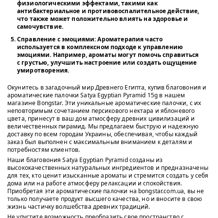
физиологическими эффектами, такими как
антибактериальное и противовоспалительное действие,
что также может положительно влиять на здоровье и
самочувствие.
Справление с эмоциями
: Ароматерапия часто
используется в комплексном подходе к управлению
эмоциями. Например, ароматы могут помочь справиться
с грустью, улучшить настроение или создать ощущение
умиротворения.
Окунитесь в загадочный мир Древнего Египта, купив благовония и
ароматические палочки Satya Egyptian Pyramid 15g в нашем
магазине Bongstar. Эти уникальные ароматические палочки, с их
неповторимым сочетанием персикового нектара и яблоневого
цвета, принесут в ваш дом атмосферу древних цивилизаций и
величественных пирамид. Мы предлагаем быструю и надежную
доставку по всем городам Украины, обеспечивая, чтобы каждый
заказ был выполнен с максимальным вниманием к деталям и
потребностям клиентов.
Наши благовония Satya Egyptian Pyramid созданы из
высококачественных натуральных ингредиентов и предназначены
для тех, кто ценит изысканные ароматы и стремится создать у себя
дома или на работе атмосферу релаксации и спокойствия.
Приобретая эти ароматические палочки на bongstar.com.ua, вы не
только получаете продукт высшего качества, но и вносите в свою
жизнь частичку волшебства древних традиций.
Не упустите возможность преобразить свое пространство с