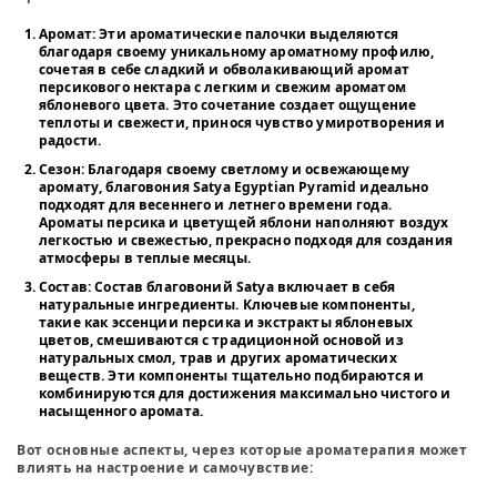
Аромат
: Эти ароматические палочки выделяются
благодаря своему уникальному ароматному профилю,
сочетая в себе сладкий и обволакивающий аромат
персикового нектара с легким и свежим ароматом
яблоневого цвета. Это сочетание создает ощущение
теплоты и свежести, принося чувство умиротворения и
радости.
Сезон
: Благодаря своему светлому и освежающему
аромату, благовония Satya Egyptian Pyramid идеально
подходят для весеннего и летнего времени года.
Ароматы персика и цветущей яблони наполняют воздух
легкостью и свежестью, прекрасно подходя для создания
атмосферы в теплые месяцы.
Состав
: Состав благовоний Satya включает в себя
натуральные ингредиенты. Ключевые компоненты,
такие как эссенции персика и экстракты яблоневых
цветов, смешиваются с традиционной основой из
натуральных смол, трав и других ароматических
веществ. Эти компоненты тщательно подбираются и
комбинируются для достижения максимально чистого и
насыщенного аромата.
Вот основные аспекты, через которые ароматерапия может
влиять на настроение и самочувствие: