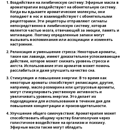
Воздействие на лимбическую систему
: Эфирные масла в
ароматерапии воздействуют на обонятельную систему.
Когда вы вдыхаете ароматические молекулы, они
попадают в нос и взаимодействуют с обонятельными
рецепторами. Эти рецепторы отправляют сигналы
непосредственно в лимбическую систему, которая
является частью мозга, отвечающей за эмоции, память и
мотивацию. Поэтому определенные запахи могут
вызывать воспоминания или ассоциации и изменять
настроение.
Релаксация и уменьшение стресса
: Некоторые ароматы,
такие как лаванда, имеют доказательное успокаивающее
действие, которое может снижать уровень стресса и
ангста. Использование этих ароматов может помочь
расслабиться и даже улучшить качество сна.
Стимуляция и повышение энергии
: В то время как
некоторые ароматы способствуют релаксации, другие,
например, масло розмарина или цитрусовые ароматы,
могут стимулировать умственную активность и
увеличивать уровень энергии. Это делает их
подходящими для использования в течение дня для
повышения концентрации и производительности.
Улучшение общего самочувствия
: Ароматерапия может
способствовать общему чувству благополучия через
голистичное воздействие на организм и психику.
Эфирные масла также могут обладать