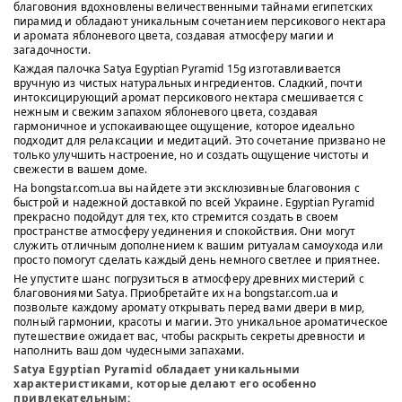
благовония вдохновлены величественными тайнами египетских
пирамид и обладают уникальным сочетанием персикового нектара
и аромата яблоневого цвета, создавая атмосферу магии и
загадочности.
Каждая палочка Satya Egyptian Pyramid 15g изготавливается
вручную из чистых натуральных ингредиентов. Сладкий, почти
интоксицирующий аромат персикового нектара смешивается с
нежным и свежим запахом яблоневого цвета, создавая
гармоничное и успокаивающее ощущение, которое идеально
подходит для релаксации и медитаций. Это сочетание призвано не
только улучшить настроение, но и создать ощущение чистоты и
свежести в вашем доме.
На bongstar.com.ua вы найдете эти эксклюзивные благовония с
быстрой и надежной доставкой по всей Украине. Egyptian Pyramid
прекрасно подойдут для тех, кто стремится создать в своем
пространстве атмосферу уединения и спокойствия. Они могут
служить отличным дополнением к вашим ритуалам самоухода или
просто помогут сделать каждый день немного светлее и приятнее.
Не упустите шанс погрузиться в атмосферу древних мистерий с
благовониями Satya. Приобретайте их на bongstar.com.ua и
позвольте каждому аромату открывать перед вами двери в мир,
полный гармонии, красоты и магии. Это уникальное ароматическое
путешествие ожидает вас, чтобы раскрыть секреты древности и
наполнить ваш дом чудесными запахами.
Satya Egyptian Pyramid обладает уникальными
характеристиками, которые делают его особенно
привлекательным: