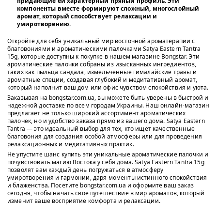
придающие ей характерный пряный профиль. Эти
компоненты вместе формируют сложный, многослойный
аромат, который способствует релаксации и
умиротворению.
Откройте для себя уникальный мир восточной ароматерапии с
благовониями и ароматическими палочками Satya Eastern Tantra
15g, которые доступны к покупке в нашем магазине Bongstar. Эти
ароматические палочки собраны из изысканных ингредиентов,
таких как пыльца сандала, измельченные гималайские травы и
ароматные специи, создавая глубокий и медитативный аромат,
который наполнит ваш дом или офис чувством спокойствия и уюта.
Заказывая на bongstar.com.ua, вы можете быть уверены в быстрой и
надежной доставке по всем городам Украины. Наш онлайн-магазин
предлагает не только широкий ассортимент ароматических
палочек, но и удобство заказа прямо из вашего дома. Satya Eastern
Tantra — это идеальный выбор для тех, кто ищет качественные
благовония для создания особой атмосферы или для проведения
релаксационных и медитативных практик.
Не упустите шанс купить эти уникальные ароматические палочки и
почувствовать магию Востока у себя дома. Satya Eastern Tantra 15g
позволят вам каждый день погружаться в атмосферу
умиротворения и гармонии, даря моменты истинного спокойствия
и блаженства. Посетите bongstar.com.ua и оформите ваш заказ
сегодня, чтобы начать свое путешествие в мир ароматов, который
изменит ваше восприятие комфорта и релаксации.