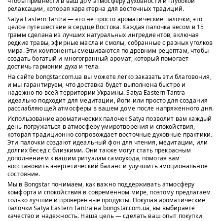
чтобы привнести в ваш дом атмосферу духовности и глубокой
релаксации, которая характерна для восточных традиций.
Satya Eastern Tantra — это не просто ароматические палочки, это
целое путешествие в сердце Востока. Каждая палочка весом в 15
грамм сделана из лучших натуральных ингредиентов, включая
редкие травы, эфирные масла и смолы, собранные с разных уголков
мира. Эти компоненты смешиваются по древним рецептам, чтобы
создать богатый и многогранный аромат, который помогает
достичь гармонии духа и тела.
На сайте bongstar.com.ua вы можете легко заказать эти благовония,
и мы гарантируем, что доставка будет выполнена быстро и
надежно по всей территории Украины. Satya Eastern Tantra
идеально подходит для медитации, йоги или просто для создания
расслабляющей атмосферы в вашем доме после напряженного дня.
Использование ароматических палочек Satya позволит вам каждый
день погружаться в атмосферу умиротворения и спокойствия,
которая традиционно сопровождает восточные духовные практики.
Эти палочки создают идеальный фон для чтения, медитации, или
долгих бесед с близкими. Они также могут стать прекрасным
дополнением к вашим ритуалам самоухода, помогая вам
восстановить энергетический баланс и улучшить эмоциональное
состояние.
Мы в Bongstar понимаем, как важно поддерживать атмосферу
комфорта и спокойствия в современном мире, поэтому предлагаем
только лучшие и проверенные продукты. Покупая ароматические
палочки Satya Eastern Tantra на bongstar.com.ua, вы выбираете
качество и надежность. Наша цель — сделать ваш опыт покупки