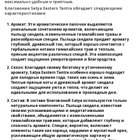
максимально удобным и приятным.
Благовоние Satya Eastern Tantra обладает следующими
характеристиками:
Аромат
: Эти ароматические палочки выделяются
уникальным сочетанием ароматов, включающим
пыльцу сандала, измельченные гималайские травы и
разнообразные специи. Пыльца сандала придает аромату
глубокий, древесный тон, который хорошо сочетается с
гербальными нотами гималайских трав и теплым,
пряным акцентом различных специй. Эта композиция
создает ощущение умиротворения и благородства.
Сезон
: Благодаря своему богатому и утонченному
аромату, Satya Eastern Tantra особенно хорошо подходит
для холодных времен года, таких как осень и зима.
Теплые пряные ноты и древесный аромат сандала
создают ощущение уюта и тепла, что делает их
идеальными для использования в прохладные дни.
Состав
: В составе благовоний Satya используются только
натуральные компоненты. Пыльца сандала, известная
своими успокаивающими и медитативными
свойствами, объединяется с измельченными
гималайскими травами, которые добавляют глубину и
сложность аромата. Специи, вероятно, включают
элементы такие как корица, кардамон и мускатный орех,
усиливающие общую ароматическую картину и