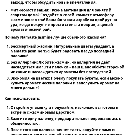
выход, чтобы обсудить новые впечатления.
Фитнес-мотивация:
Нужна мотивация для занятий
спортом дома? Создайте в своей комнате атмосферу
жасминового спа! Ваша йога или аэробика пройдут на
ура, когда вокруг не просто стены и коврик, а целый
ароматический рай.
Почему Namaste Jasmine лучше обычного жасмина?
Бессмертный жасмин:
Натуральные цветы увядают, а
Namaste Jasmine 15g будет радовать вас до последней
палочки!
Без аллергии:
Любите жасмин, но аллергия не даёт
насладиться им? Эти палочки – ваш шанс обойти стороной
чихание и наслаждаться ароматом без последствий.
Экономия на цветах:
Почему покупать букеты, если можно
купить ароматические палочки и заполучить аромат на
много дольше?
Как использовать:
Откройте упаковку и подумайте, насколько вы готовы к
встрече с жасминовым царством.
Зажгите одну палочку, предварительно попрощавшись с
обыденностью.
После того как палочка начнет тлеть, задуйте пламя и
подождите, когда в вашей квартире начнется магическое