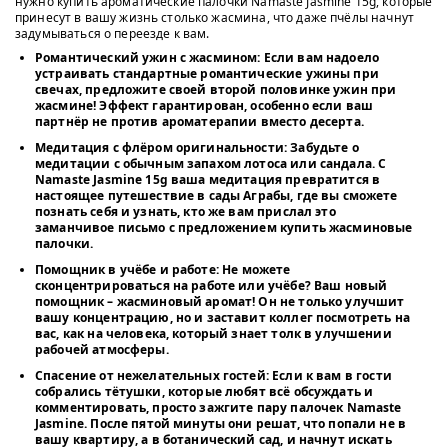
нужно купить ароматические палочки Namaste Jasmine 15g, которые
принесут в вашу жизнь столько жасмина, что даже пчёлы начнут
задумываться о переезде к вам.
Романтический ужин с жасмином:
Если вам надоело
устраивать стандартные романтические ужины при
свечах, предложите своей второй половинке ужин при
жасмине! Эффект гарантирован, особенно если ваш
партнёр не против ароматерапии вместо десерта.
Медитация с флёром оригинальности:
Забудьте о
медитации с обычным запахом лотоса или сандала. С
Namaste Jasmine 15g ваша медитация превратится в
настоящее путешествие в сады Аграбы, где вы сможете
познать себя и узнать, кто же вам прислал это
заманчивое письмо с предложением купить жасминовые
палочки.
Помощник в учёбе и работе:
Не можете
сконцентрироваться на работе или учёбе? Ваш новый
помощник – жасминовый аромат! Он не только улучшит
вашу концентрацию, но и заставит коллег посмотреть на
вас, как на человека, который знает толк в улучшении
рабочей атмосферы.
Спасение от нежелательных гостей:
Если к вам в гости
собрались тётушки, которые любят всё обсуждать и
комментировать, просто зажгите пару палочек Namaste
Jasmine. После пятой минуты они решат, что попали не в
вашу квартиру, а в ботанический сад, и начнут искать