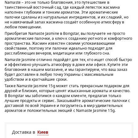
Namaste – это не только благовония, это путешествие в
таинственный восточный сад, где каждый лепесток жасмина
наполнен глубоким и тонким ароматом. Эти ароматические
палочки сделаны из натуральных ингредиентов, и их сладкий, но
не навязчивый запах жасмина создаёт особенную атмосферу в
любом помещении.
Приобретая Namaste Jasmine в Bongstar, вы получаете не просто
ароматические палочки, а ключ к созданию уютного и комфортного
пространства. Жасмин известен своими успокаивающими
свойствами, поэтому эти палочки идеально подходят для
расслабляющих вечеров, медитации или глубокого сна.
Namaste Jasmine отлично подойдёт для тех, кто ищет способ быстро
и эффективно улучшить атмосферу в доме или офисе. Купите эти
благовония в нашем магазине, и мы гарантируем, что ваш заказ
будет доставлен в любую точку Украины с максимальным
удобством и в кратчайшие сроки.
Также Namaste Jasmine 15g может стать прекрасным подарком для
друзей и близких, которые ценят изысканные ароматы и качество.
В Bongstar мы заботимся о каждом клиенте, предлагая только
лучшие продукты и сервис. Заказывайте ароматические палочки с
доставкой по всей Украине и погрузитесь в мир удивительных
ароматов и положительных эмоций с Namaste Jasmine 15g.
Доставка в
Киев