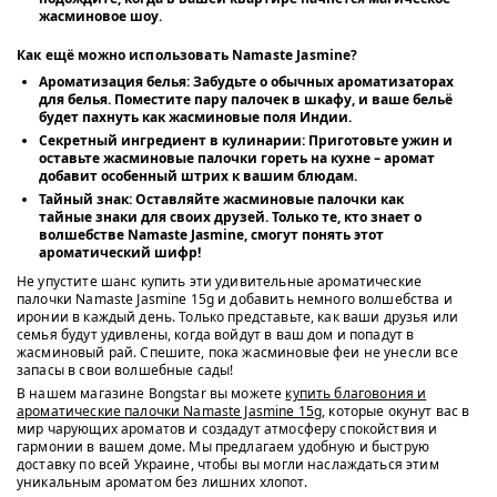
жасминовое шоу.
Как ещё можно использовать Namaste Jasmine?
Ароматизация белья:
Забудьте о обычных ароматизаторах
для белья. Поместите пару палочек в шкафу, и ваше бельё
будет пахнуть как жасминовые поля Индии.
Секретный ингредиент в кулинарии:
Приготовьте ужин и
оставьте жасминовые палочки гореть на кухне – аромат
добавит особенный штрих к вашим блюдам.
Тайный знак:
Оставляйте жасминовые палочки как
тайные знаки для своих друзей. Только те, кто знает о
волшебстве Namaste Jasmine, смогут понять этот
ароматический шифр!
Не упустите шанс купить эти удивительные ароматические
палочки Namaste Jasmine 15g и добавить немного волшебства и
иронии в каждый день. Только представьте, как ваши друзья или
семья будут удивлены, когда войдут в ваш дом и попадут в
жасминовый рай. Спешите, пока жасминовые феи не унесли все
запасы в свои волшебные сады!
В нашем магазине Bongstar вы можете
купить благовония и
ароматические палочки Namaste Jasmine 15g
, которые окунут вас в
мир чарующих ароматов и создадут атмосферу спокойствия и
гармонии в вашем доме. Мы предлагаем удобную и быструю
доставку по всей Украине, чтобы вы могли наслаждаться этим
уникальным ароматом без лишних хлопот.