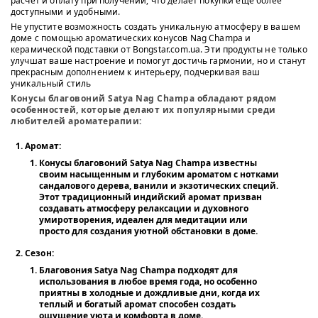
расчет и оплату при получении, что делает покупки еще более
доступными и удобными.
Не упустите возможность создать уникальную атмосферу в вашем
доме с помощью ароматических конусов Nag Champa и
керамической подставки от Bongstar.com.ua. Эти продукты не только
улучшат ваше настроение и помогут достичь гармонии, но и станут
прекрасным дополнением к интерьеру, подчеркивая ваш
уникальный стиль
Конусы благовоний Satya Nag Champa обладают рядом
особенностей, которые делают их популярными среди
любителей ароматерапии:
Аромат
:
Конусы благовоний Satya Nag Champa известны
своим насыщенным и глубоким ароматом с нотками
сандалового дерева, ванили и экзотических специй.
Этот традиционный индийский аромат призван
создавать атмосферу релаксации и духовного
умиротворения, идеален для медитации или
просто для создания уютной обстановки в доме.
Сезон
:
Благовония Satya Nag Champa подходят для
использования в любое время года, но особенно
приятны в холодные и дождливые дни, когда их
теплый и богатый аромат способен создать
ощущение уюта и комфорта в доме.