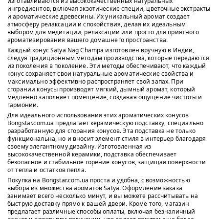
изготавливаются из высококачественных натуральных
ингредиентов, включая экзотические специи, цветочные экстракты
и ароматические древесины. Их уникальный аромат создает
атмосферу релаксации и спокойствия, делая их идеальным
выбором для медитации, релаксации или просто для приятного
ароматизирования вашего домашнего пространства.
Каждый конус Satya Nag Champa изготовлен вручную в Индии,
следуя традиционным методам производства, которые передаются
из поколения в поколение. Эти методы обеспечивают, что каждый
конус сохраняет свои натуральные ароматические свойства и
максимально эффективно распространяет свой запах. При
сгорании конусы производят мягкий, дымный аромат, который
медленно заполняет помещение, создавая ощущение чистоты и
гармонии.
Для идеального использования этих ароматических конусов
Bongstar.com.ua предлагает керамическую подставку, специально
разработанную для сгорания конусов. Эта подставка не только
функциональна, но и вносит элемент стиля в интерьер благодаря
своему элегантному дизайну. Изготовленная из
высококачественной керамики, подставка обеспечивает
безопасное и стабильное горение конусов, защищая поверхности
от тепла и остатков пепла.
Покупка на Bongstar.com.ua проста и удобна, с возможностью
выбора из множества ароматов Satya. Оформление заказа
занимает всего несколько минут, и вы можете рассчитывать на
быструю доставку прямо к вашей двери. Кроме того, магазин
предлагает различные способы оплаты, включая безналичный