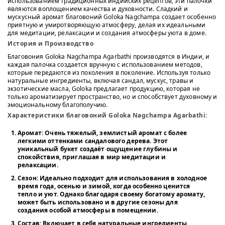
использованием традиционных индийских рецептов, эти палочки
являются воплощением качества и духовности. Сладкий и
мускусный аромат благовоний Goloka Nagchampa создает особенно
приятную и умиротворяющую атмосферу, делая их идеальными
для медитации, релаксации и создания атмосферы уюта в доме.
История и Производство
Благовония Goloka Nagchampa Agarbathi производятся в Индии, и
каждая палочка создается вручную с использованием методов,
которые передаются из поколения в поколение. Используя только
натуральные ингредиенты, включая сандал, мускус, травы и
экзотические масла, Goloka предлагает продукцию, которая не
только ароматизирует пространство, но и способствует духовному и
эмоциональному благополучию.
Характеристики благовоний Goloka Nagchampa Agarbathi:
Аромат:
Очень тяжелый, землистый аромат с более
легкими оттенками сандалового дерева. Этот
уникальный букет создаёт ощущение глубины и
спокойствия, приглашая в мир медитации и
релаксации.
Сезон:
Идеально подходит для использования в холодное
время года, осенью и зимой, когда особенно ценится
тепло и уют. Однако благодаря своему богатому аромату,
может быть использовано и в другие сезоны для
создания особой атмосферы в помещении.
Состав:
Включает в себя натуральные ингредиенты,