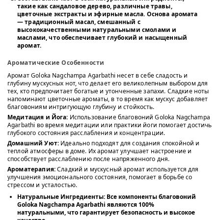
такие как сандаловое дерево, различные травы,
цветочные экстракты и эфирные масла. Основа аромата
— традиционный масал, смешанный с
высококачественными натуральными смолами и
маслами, что обеспечивает глубокий и насыщенный
аромат.
Ароматические Особенности
Аромат Goloka Nagchampa Agarbathi несет в себе сладость и
глубину мускусных нот, что делает его великолепным выбором для
тех, кто предпочитает богатые и утонченные запахи. Сладкие ноты
напоминают цветочные ароматы, в то время как мускус добавляет
благовониям интригующую глубину и стойкость.
Медитация и Йога:
Использование благовоний Goloka Nagchampa
Agarbathi во время медитации или практики йоги помогает достичь
глубокого состояния расслабления и концентрации.
Домашний Уют:
Идеально подходят для создания спокойной и
теплой атмосферы в доме. Их аромат улучшает настроение и
способствует расслаблению после напряженного дня.
Ароматерапия:
Сладкий и мускусный аромат используется для
улучшения эмоционального состояния, помогает в борьбе со
стрессом и усталостью.
Натуральные Ингредиенты:
Все компоненты благовоний
Goloka Nagchampa Agarbathi являются 100%
натуральными, что гарантирует безопасность и высокое