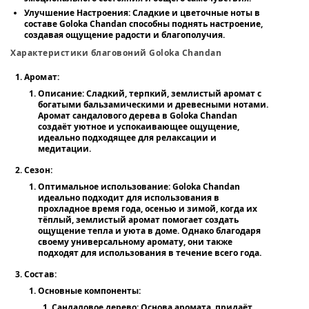
Улучшение Настроения
: Сладкие и цветочные ноты в
составе Goloka Chandan способны поднять настроение,
создавая ощущение радости и благополучия.
Характеристики благовоний Goloka Chandan
Аромат:
Описание:
Сладкий, терпкий, землистый аромат с
богатыми бальзамическими и древесными нотами.
Аромат сандалового дерева в Goloka Chandan
создаёт уютное и успокаивающее ощущение,
идеально подходящее для релаксации и
медитации.
Сезон:
Оптимальное использование:
Goloka Chandan
идеально подходит для использования в
прохладное время года, осенью и зимой, когда их
тёплый, землистый аромат помогает создать
ощущение тепла и уюта в доме. Однако благодаря
своему универсальному аромату, они также
подходят для использования в течение всего года.
Состав:
Основные компоненты:
Сандаловое дерево:
Основа аромата, придаёт