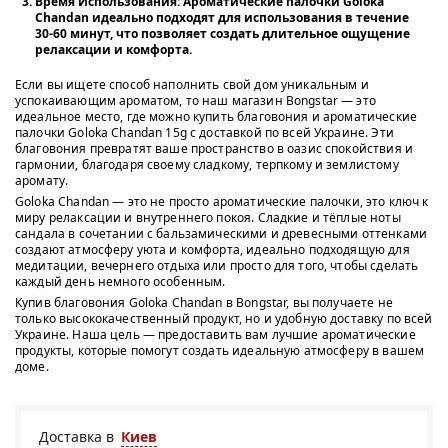
Время Использования
: Ароматические палочки Goloka
Chandan идеально подходят для использования в течение
30-60 минут, что позволяет создать длительное ощущение
релаксации и комфорта.
Если вы ищете способ наполнить свой дом уникальным и
успокаивающим ароматом, то наш магазин Bongstar — это
идеальное место, где можно купить благовония и ароматические
палочки Goloka Chandan 15g с доставкой по всей Украине. Эти
благовония превратят ваше пространство в оазис спокойствия и
гармонии, благодаря своему сладкому, терпкому и землистому
аромату.
Goloka Chandan — это не просто ароматические палочки, это ключ к
миру релаксации и внутреннего покоя. Сладкие и тёплые ноты
сандала в сочетании с бальзамическими и древесными оттенками
создают атмосферу уюта и комфорта, идеально подходящую для
медитации, вечернего отдыха или просто для того, чтобы сделать
каждый день немного особенным.
Купив благовония Goloka Chandan в Bongstar, вы получаете не
только высококачественный продукт, но и удобную доставку по всей
Украине. Наша цель — предоставить вам лучшие ароматические
продукты, которые помогут создать идеальную атмосферу в вашем
доме.
Доставка в
Киев