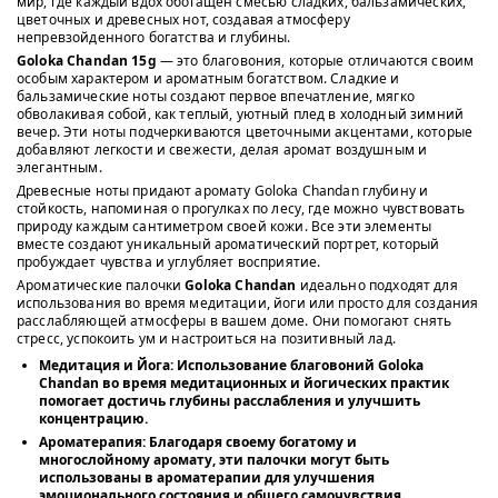
мир, где каждый вдох обогащен смесью сладких, бальзамических,
цветочных и древесных нот, создавая атмосферу
непревзойденного богатства и глубины.
Goloka Chandan 15g
— это благовония, которые отличаются своим
особым характером и ароматным богатством. Сладкие и
бальзамические ноты создают первое впечатление, мягко
обволакивая собой, как теплый, уютный плед в холодный зимний
вечер. Эти ноты подчеркиваются цветочными акцентами, которые
добавляют легкости и свежести, делая аромат воздушным и
элегантным.
Древесные ноты придают аромату Goloka Chandan глубину и
стойкость, напоминая о прогулках по лесу, где можно чувствовать
природу каждым сантиметром своей кожи. Все эти элементы
вместе создают уникальный ароматический портрет, который
пробуждает чувства и углубляет восприятие.
Ароматические палочки
Goloka Chandan
идеально подходят для
использования во время медитации, йоги или просто для создания
расслабляющей атмосферы в вашем доме. Они помогают снять
стресс, успокоить ум и настроиться на позитивный лад.
Медитация и Йога
: Использование благовоний Goloka
Chandan во время медитационных и йогических практик
помогает достичь глубины расслабления и улучшить
концентрацию.
Ароматерапия
: Благодаря своему богатому и
многослойному аромату, эти палочки могут быть
использованы в ароматерапии для улучшения
эмоционального состояния и общего самочувствия.