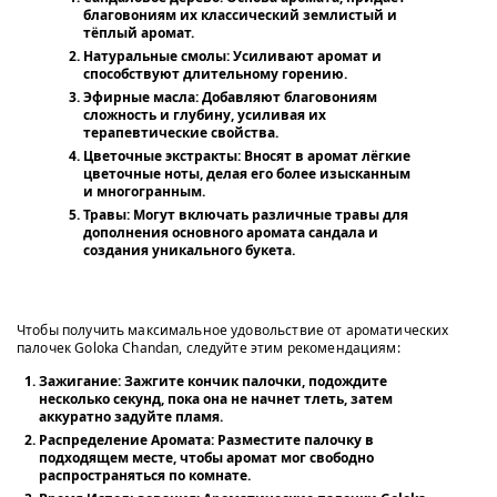
благовониям их классический землистый и
тёплый аромат.
Натуральные смолы:
Усиливают аромат и
способствуют длительному горению.
Эфирные масла:
Добавляют благовониям
сложность и глубину, усиливая их
терапевтические свойства.
Цветочные экстракты:
Вносят в аромат лёгкие
цветочные ноты, делая его более изысканным
и многогранным.
Травы:
Могут включать различные травы для
дополнения основного аромата сандала и
создания уникального букета.
Чтобы получить максимальное удовольствие от ароматических
палочек Goloka Chandan, следуйте этим рекомендациям:
Зажигание
: Зажгите кончик палочки, подождите
несколько секунд, пока она не начнет тлеть, затем
аккуратно задуйте пламя.
Распределение Аромата
: Разместите палочку в
подходящем месте, чтобы аромат мог свободно
распространяться по комнате.