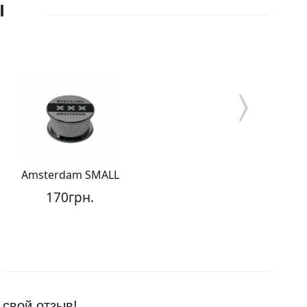
Ы
Amsterdam SMALL
Гриндер 
170грн.
130гр
 свой отзыв!