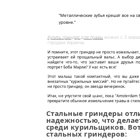
"Металлические зубья крешат все на с
уровне."
Купить гриндер для травы
можно с 3 вариа
городам Украины.
И помните, этот гриндер не просто измельчает,
устраивает ей прощальный вальс. А выбор ди
найдете что-то, что заставит ваши друзья п
портрет Боба Марли? У нас есть все!
Этот малыш такой компактный, что вы даже
внезапных "курильных миссий". Но не пугайтес
не просто гриндер, он звезда вечеринок.
Итак, не упустите свой шанс, пока "Amsterdam
превратите обычное измельчение травы в стил
Стальные гриндеры отл
надежностью, что дела
среди курильщиков. Во
стальных гриндеров: