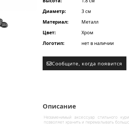
Высота:
1.8 см
Диаметр:
3 см
Материал:
Металл
Цвет:
Хром
Логотип:
нет в наличии
Сообщите, когда появится
Описание
Незаменимый аксессуар стильного ку
позволяет хранить и перемалывать больш