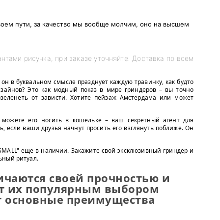
воем пути, за качество мы вообще молчим, оно на высшем
нтами рисунка, при заказе уточняйте. Доставка по всем
 он в буквальном смысле празднует каждую травинку, как будто
зайнов? Это как модный показ в мире гриндеров – вы точно
озеленеть от зависти. Хотите пейзаж Амстердама или может
 можете его носить в кошельке – ваш секретный агент для
ь, если ваши друзья начнут просить его взглянуть поближе. Он
 SMALL" еще в наличии. Закажите свой эксклюзивный гриндер и
ьный ритуал.
ичаются своей прочностью и
ет их популярным выбором
т основные преимущества