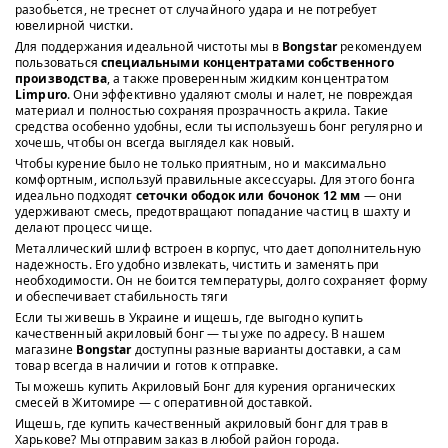
разобьется, не треснет от случайного удара и не потребует
ювелирной чистки.
Для поддержания идеальной чистоты мы в
Bongstar
рекомендуем
пользоваться
специальными концентратами собственного
производства
, а также проверенным жидким концентратом
Limpuro
. Они эффективно удаляют смолы и налет, не повреждая
материал и полностью сохраняя прозрачность акрила. Такие
средства особенно удобны, если ты используешь бонг регулярно и
хочешь, чтобы он всегда выглядел как новый.
Чтобы курение было не только приятным, но и максимально
комфортным, используй правильные аксессуары. Для этого бонга
идеально подходят
сеточки ободок или бочонок 12 мм
— они
удерживают смесь, предотвращают попадание частиц в шахту и
делают процесс чище.
Металлический шлиф встроен в корпус, что дает дополнительную
надежность. Его удобно извлекать, чистить и заменять при
необходимости. Он не боится температуры, долго сохраняет форму
и обеспечивает стабильность тяги
Если ты живешь в Украине и ищешь, где выгодно купить
качественный акриловый бонг — ты уже по адресу. В нашем
магазине
Bongstar
доступны разные варианты доставки, а сам
товар всегда в наличии и готов к отправке.
Ты можешь купить Акриловый Бонг для курения органических
смесей в Житомире — с оперативной доставкой.
Ищешь, где купить качественный акриловый бонг для трав в
Харькове? Мы отправим заказ в любой район города.