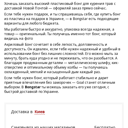
Хочешь заказать высокий пластиковый бонг для курения трав с
доставкой Новой Почтой — оформляй заказ прямо сейчас.
Если тебе нужен подарок, и ты спрашиваешь себя, где купить бонг
из пластика на подарок в Украине, — в Bongstar есть подходящие
варианты для любого бюджета.
Мы работаем быстро и аккуратно, упаковка всегда надежная, а
товар — оригинальный. Ты получишь именно тот бонг, который
видишь на фото
Акриловый Бонг сочетает в себе легкость, долговечность и
доступность. Он идеален, если тебе нужен надежный и удобный в
использовании бонг без лишних сложностей. Его можно мыть за
минуту, брать куда угодно и не переживать, что он разобьется. А
благодаря продуманным деталям — металлическому шлифу, кик-
отверстию и оптимальному объему колбы — ты получаешь
охлажденный, мягкий и насыщенный дым каждый раз.
Если тебе нужен бонг, который работает стабильно и дарит
приятные впечатления без заморочек — Goal станет отличным
выбором. В
Bongstar
ты можешь заказать его уже сегодня, с
быстрой доставкой по Украине.
Доставка в
Киев
Самовывоз из
наших магазинов
Бесплатно