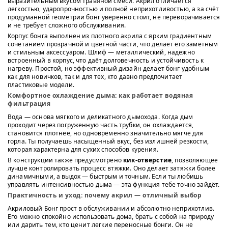
выразительным вкусом травяной смеси. Акрил отличается
легкостью, ударопрочностью и полной неприхотливостью, а за счёт
продуманной геометрии бонг уверенно стоит, не переворачивается
и не требует сложного обслуживания.
Корпус бонга выполнен из плотного акрила с ярким градиентным
сочетанием прозрачной и цветной части, что делает его заметным
и стильным аксессуаром. Шлиф — металлический, надежно
встроенный в корпус, что даёт долговечность и устойчивость к
нагреву. Простой, но эффективный дизайн делает бонг удобным
как для новичков, так и для тех, кто давно предпочитает
пластиковые модели.
Комфортное охлаждение дыма: как работает водяная
фильтрация
Вода — основа мягкого и деликатного дымохода. Когда дым
проходит через погруженную часть трубки, он охлаждается,
становится плотнее, но одновременно значительно мягче для
горла. Ты получаешь насыщенный вкус, без излишней резкости,
которая характерна для сухих способов курения.
В конструкции также предусмотрено
кик-отверстие
, позволяющее
лучше контролировать процесс втяжки. Оно делает затяжки более
динамичными, а выдох — быстрым и точным. Если ты любишь
управлять интенсивностью дыма — эта функция тебе точно зайдёт.
Практичность и уход: почему акрил — отличный выбор
Акриловый Бонг прост в обслуживании и абсолютно неприхотлив.
Его можно спокойно использовать дома, брать с собой на природу
или дарить тем, кто ценит легкие переносные бонги. Он не