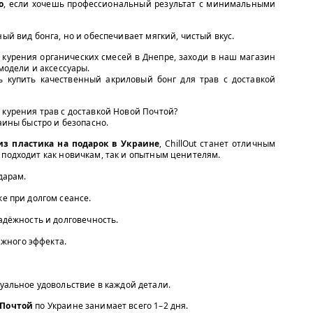
o
, если хочешь профессиональный результат с минимальными
ный вид бонга, но и обеспечивает мягкий, чистый вкус.
 курения органических смесей в Днепре, заходи в наш магазин
модели и аксессуары.
 купить качественный акриловый бонг для трав с доставкой
 курения трав с доставкой Новой Почтой?
раины быстро и безопасно.
 из пластика на подарок в Украине
, ChillOut станет отличным
 подходит как новичкам, так и опытным ценителям.
дарам.
е при долгом сеансе.
дёжность и долговечность.
яжного эффекта.
альное удовольствие в каждой детали.
 Почтой
по Украине занимает всего 1–2 дня.