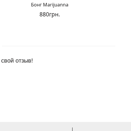
Бонг Marijuanna
Бонг "
880грн.
650гр
 свой отзыв!