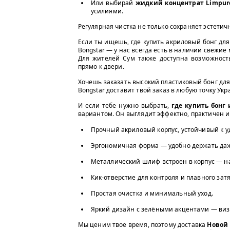
Или выбирай
жидкий концентрат Limpur
усилиями.
Регулярная чистка не только сохраняет эстетич
Если ты ищешь, где купить акриловый бонг для
Bongstar — у нас всегда есть в наличии свежие 
Для жителей Сум также доступна возможность
прямо к двери.
Хочешь заказать высокий пластиковый бонг для
Bongstar доставит твой заказ в любую точку Ук
И если тебе нужно выбрать,
где купить бонг
вариантом. Он выглядит эффектно, практичен и
Прочный акриловый корпус, устойчивый к у
Эргономичная форма — удобно держать даж
Металлический шлиф встроен в корпус — на
Кик-отверстие для контроля и плавного зат
Простая очистка и минимальный уход.
Яркий дизайн с зелёными акцентами — визу
Мы ценим твое время, поэтому доставка
Новой