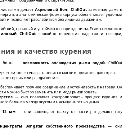
надежный, продуманный и с характером.
 листьями делает
Акриловый Бонг ChillOut
заметным даже в
энергии, а анатомическая форма корпуса обеспечивает удобный
ьзит и позволяет расслабиться без лишних движений.
лёгкий, прочный и устойчив к повреждениям. Если стеклянные
риловый ChillOut
спокойно переносит падения и поездки,
ния и качество курения
го бонга —
возможность охлаждения дыма водой
. ChillOut
еряет лишнее тепло, становится мягче и приятнее для горла.
, а не горечь или раздражение.
 обеспечивает прочное соединение и устойчивость к нагреву. Он
ости можно быстро заменить или модернизировать.
ерстие
— оно позволяет контролировать процесс курения и
ьного баланса между вкусом и насыщенностью дыма.
и 12 мм
— они защищают шахту от частиц и делают тягу
нцентраты Bongstar собственного производства
— они