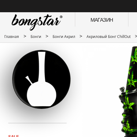
МАГАЗИН
>
>
>
Главная
Бонги
Бонги Акрил
Акриловый Бонг ChillOut
SALE