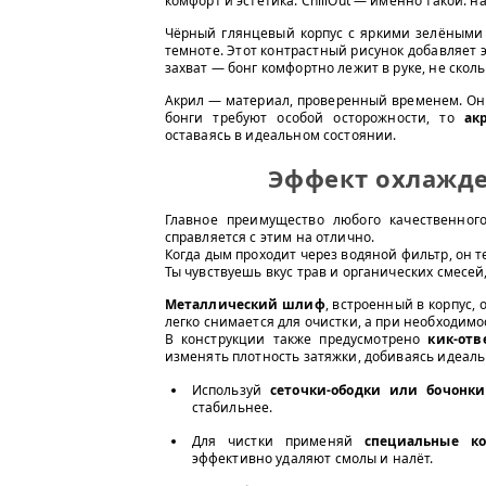
комфорт и эстетика. ChillOut — именно такой: 
Чёрный глянцевый корпус с яркими зелёными
темноте. Этот контрастный рисунок добавляет 
захват — бонг комфортно лежит в руке, не скол
Акрил — материал, проверенный временем. Он 
бонги требуют особой осторожности, то
ак
оставаясь в идеальном состоянии.
Эффект охлажде
Главное преимущество любого качественно
справляется с этим на отлично.
Когда дым проходит через водяной фильтр, он т
Ты чувствуешь вкус трав и органических смесей
Металлический шлиф
, встроенный в корпус,
легко снимается для очистки, а при необходим
В конструкции также предусмотрено
кик-отв
изменять плотность затяжки, добиваясь идеал
Используй
сеточки-ободки или бочонк
стабильнее.
Для чистки применяй
специальные ко
эффективно удаляют смолы и налёт.