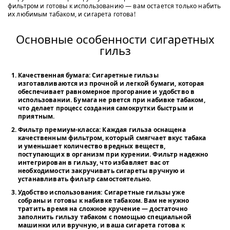
фильтром и готовы к использованию — вам остается только набить
их любимым табаком, и сигарета готова!
Основные особенности сигаретных
гильз
Качественная бумага
: Сигаретные гильзы
изготавливаются из прочной и легкой бумаги, которая
обеспечивает равномерное прогорание и удобство в
использовании. Бумага не рвется при набивке табаком,
что делает процесс создания самокрутки быстрым и
приятным.
Фильтр премиум-класса
: Каждая гильза оснащена
качественным фильтром, который смягчает вкус табака
и уменьшает количество вредных веществ,
поступающих в организм при курении. Фильтр надежно
интегрирован в гильзу, что избавляет вас от
необходимости закручивать сигареты вручную и
устанавливать фильтр самостоятельно.
Удобство использования
: Сигаретные гильзы уже
собраны и готовы к набивке табаком. Вам не нужно
тратить время на сложное кручение — достаточно
заполнить гильзу табаком с помощью специальной
машинки или вручную, и ваша сигарета готова к