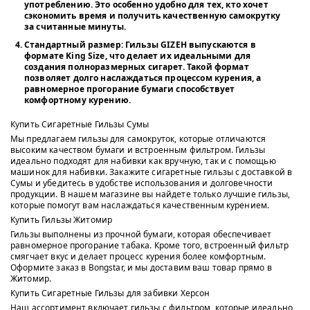
употреблению. Это особенно удобно для тех, кто хочет
сэкономить время и получить качественную самокрутку
за считанные минуты.
Стандартный размер
: Гильзы GIZEH выпускаются в
формате King Size, что делает их идеальными для
создания полноразмерных сигарет. Такой формат
позволяет долго наслаждаться процессом курения, а
равномерное прогорание бумаги способствует
комфортному курению.
Купить Сигаретные Гильзы Сумы
Мы предлагаем гильзы для самокруток, которые отличаются
высоким качеством бумаги и встроенным фильтром. Гильзы
идеально подходят для набивки как вручную, так и с помощью
машинок для набивки. Закажите сигаретные гильзы с доставкой в
Сумы и убедитесь в удобстве использования и долговечности
продукции. В нашем магазине вы найдете только лучшие гильзы,
которые помогут вам наслаждаться качественным курением.
Купить Гильзы Житомир
Гильзы выполнены из прочной бумаги, которая обеспечивает
равномерное прогорание табака. Кроме того, встроенный фильтр
смягчает вкус и делает процесс курения более комфортным.
Оформите заказ в Bongstar, и мы доставим ваш товар прямо в
Житомир.
Купить Сигаретные Гильзы для забивки Херсон
Наш ассортимент включает гильзы с фильтром, которые идеально