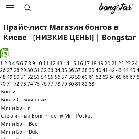
Прайс-лист Магазин бонгов в
Киеве - [НИЗКИЕ ЦЕНЫ] | Bongstar
1
2
3
4
5
6
7
8
9
10
11
12
13
14
15
16
17
18
19
20
21
22
23
24
26
27
28
29
30
31
32
33
34
35
36
37
38
39
40
41
42
43
44
45
48
49
50
51
52
53
54
55
56
57
58
59
60
61
62
63
64
65
66
67
70
71
72
73
74
75
76
77
78
79
80
81
82
83
Бонги
Бонги Стеклянные
Мини Бонги
Стеклянный Бонг Phoenix Mini Pocket
Мини Бонг Beer
Мини Бонг Buk