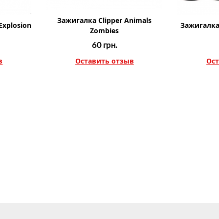
Зажигалка Clipper Animals
Explosion
Зажигалка 
Zombies
60
грн.
в
Оставить отзыв
Ост