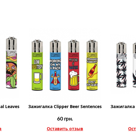
al Leaves
Зажигалка Clipper Beer Sentences
Зажигалка C
60
грн.
в
Оставить отзыв
Ост