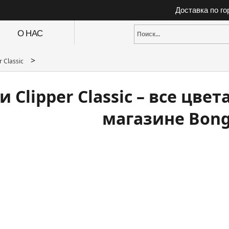
Доставка по г
О НАС
>
r Classic
 Clipper Classic – все цве
магазине Bong